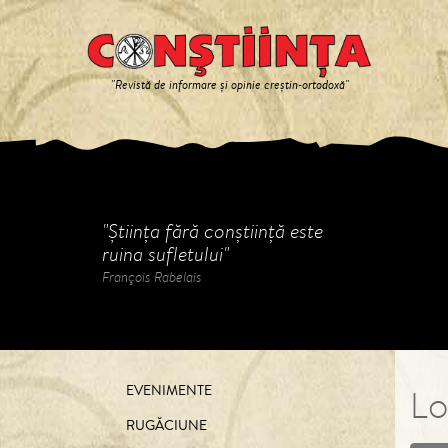
"Revistă de informare și opinie creștin-ortodoxă"
"Știința fără conștiință este
ruina sufletului"
François Rabelais
EVENIMENTE
Lo
RUGĂCIUNE