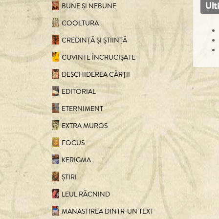
Ult
BUNE ȘI NEBUNE
COOLTURA
CREDINȚĂ ȘI ȘTIINȚĂ
CUVINTE ÎNCRUCIŞATE
DESCHIDEREA CĂRȚII
EDITORIAL
ETERNIMENT
EXTRA MUROS
FOCUS
KERIGMA
ȘTIRI
LEUL RĂCNIND
MANASTIREA DINTR-UN TEXT