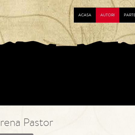
ACASA
AUTORI
PART
rena Pastor