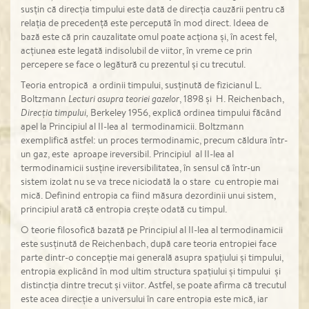
susțin că direcția timpului este dată de direcția cauzării pentru că
relația de precedență este percepută în mod direct. Ideea de
bază este că prin cauzalitate omul poate acționa și, în acest fel,
acțiunea este legată indisolubil de viitor, în vreme ce prin
percepere se face o legătură cu prezentul și cu trecutul.
Teoria entropică a ordinii timpului, susținută de fizicianul L.
Boltzmann
Lecturi asupra teoriei gazelor
, 1898 și H. Reichenbach,
Direcția timpului,
Berkeley 1956, explică ordinea timpului făcând
apel la Principiul al II-lea al termodinamicii. Boltzmann
exemplifică astfel: un proces termodinamic, precum căldura într-
un gaz, este aproape ireversibil. Principiul al II-lea al
termodinamicii susține ireversibilitatea, în sensul că într-un
sistem izolat nu se va trece niciodată la o stare cu entropie mai
mică. Definind entropia ca fiind măsura dezordinii unui sistem,
principiul arată că entropia crește odată cu timpul.
O teorie filosofică bazată pe Principiul al II-lea al termodinamicii
este susținută de Reichenbach, după care teoria entropiei face
parte dintr-o concepție mai generală asupra spațiului și timpului,
entropia explicând în mod ultim structura spațiului și timpului și
distincția dintre trecut și viitor. Astfel, se poate afirma că trecutul
este acea direcție a universului în care entropia este mică, iar