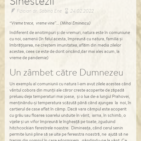
Sinestezii
Fizician dr. Sabina Ene
24.02.2022
“Vreme trece, vreme vine”... (Mihai Eminescu)
Indiferent de anotimpuri și de vremuri, natura este în comuniune
cu noi, oamenii (în felul acesta, împreună cu natura, familia și
îmbrățișarea, ne creștem imunitatea, aflăm din media zilelor
acestea, ceea ce este de dorit oricând,dar mai ales acum, la
vreme de pandemie)
Un zâmbet către Dumnezeu
Un exemplu al comuniunii cu natura l-am avut zilele acestea când
vântul cobora din munții ale căror creste acoperite de zăpadă
preluau deja temperaturi mai joase, și o lua de-a lungul Prahovei,
menținându-și temperatura scăzută până când ajungea la noi, în
cartierul de case aflat în câmp. Dacă vara câmpul este acoperit
cu grâu sau floarea soarelui unduite în vânt, iarna, în schimb, o
vijelie și un vifor împreună le îngheață pe toate, zguduind
hitchcockian ferestrele noastre. Dimineața, când cerul senin
permite lunii pline să se uite pe fereastra noastră, ne ajută să ne
trezim din somnul în care adormisem, gândindu-ne la vânt. Ce