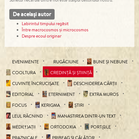
Sufletul fiecăruia dintre noi este stâlpul destinului nostru.
De același autor
Labirintul timpului regăsit
Între macrocosmos și microcosmos
Despre ecoul originar
EVENIMENTE
RUGĂCIUNE
BUNE ȘI NEBUNE
COOLTURA
CREDINȚĂ ȘI ȘTIINȚĂ
CUVINTE ÎNCRUCIŞATE
DESCHIDEREA CĂRȚII
EDITORIAL
ETERNIMENT
EXTRA MUROS
FOCUS
KERIGMA
ȘTIRI
LEUL RĂCNIND
MANASTIREA DINTR-UN TEXT
MEDI(†)AȚII
ORTODOXIA
PORT@LE
PRAZNICALE
PRIBEAG ȘI CĂLĂTOR