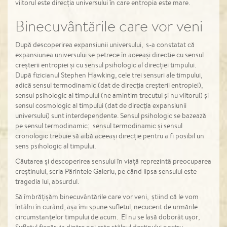
viitorul este direcția universului în care entropia este mare.
Binecuvântările care vor veni
După descoperirea expansiunii universului, s-a constatat că
expansiunea universului se petrece în aceeași direcție cu sensul
creșterii entropiei și cu sensul psihologic al direcției timpului.
După fizicianul Stephen Hawking, cele trei sensuri ale timpului,
adică sensul termodinamic (dat de direcția creșterii entropiei),
sensul psihologic al timpului (ne amintim trecutul și nu viitorul) și
sensul cosmologic al timpului (dat de direcția expansiunii
universului) sunt interdependente. Sensul psihologic se bazează
pe sensul termodinamic; sensul termodinamic și sensul
cronologic trebuie să aibă aceeași direcție pentru a fi posibil un
sens psihologic al timpului.
Căutarea și descoperirea sensului în viață reprezintă preocuparea
creștinului, scria Părintele Galeriu, pe când lipsa sensului este
tragedia lui, absurdul.
Să îmbrățișăm binecuvântările care vor veni, știind că le vom
întâlni în curând, așa îmi spune sufletul, necucerit de urmările
circumstanțelor timpului de acum. El nu se lasă doborât ușor,