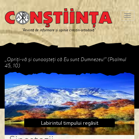
Meniu
"Revistă de informare și opinie creștin-ortodoxă"
„Opriți-vă și cunoașteți că Eu sunt Dumnezeu!” (Psalmul
45, 10)
Previous
Next
Labirintul timpului regăsit