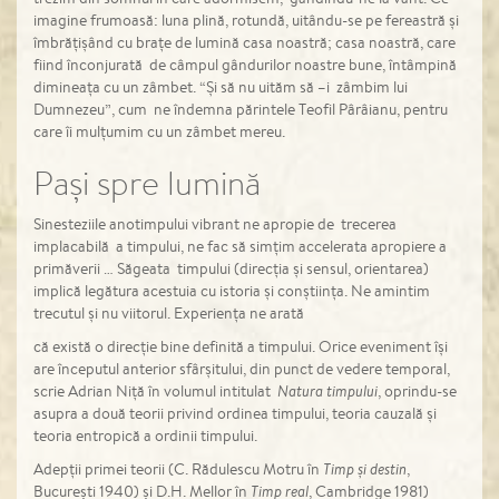
imagine frumoasă: luna plină, rotundă, uitându-se pe fereastră și
îmbrățișând cu brațe de lumină casa noastră; casa noastră, care
fiind înconjurată de câmpul gândurilor noastre bune, întâmpină
dimineața cu un zâmbet. “Și să nu uităm să –i zâmbim lui
Dumnezeu”, cum ne îndemna părintele Teofil Pârâianu, pentru
care îi mulțumim cu un zâmbet mereu.
Pași spre lumină
Sinesteziile anotimpului vibrant ne apropie de trecerea
implacabilă a timpului, ne fac să simțim accelerata apropiere a
primăverii … Săgeata timpului (direcția și sensul, orientarea)
implică legătura acestuia cu istoria și conștiința. Ne amintim
trecutul și nu viitorul. Experiența ne arată
că există o direcție bine definită a timpului. Orice eveniment își
are începutul anterior sfârșitului, din punct de vedere temporal,
scrie Adrian Niță în volumul intitulat
Natura timpului
, oprindu-se
asupra a două teorii privind ordinea timpului, teoria cauzală și
teoria entropică a ordinii timpului.
Adepții primei teorii (C. Rădulescu Motru în
Timp și destin
,
București 1940) și D.H. Mellor în
Timp real
, Cambridge 1981)