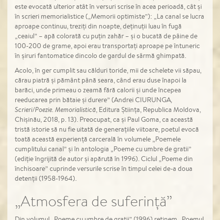
este evocată ulterior atât în versuri scrise în acea perioadă, cât și
în scrieri memorialistice („Memorii optimiste”): „La canal se lucra
aproape continuu, treziți din noapte, deținuții luau în fugă
„ceaiul” – apă colorată cu puțin zahăr – și o bucată de pâine de
100-200 de grame, apoi erau transportați aproape pe întuneric
în șiruri fantomatice dincolo de gardul de sârmă ghimpată.
Acolo, în ger cumplit sau călduri toride, mii de schelete vii săpau,
cărau piatră și pământ până seara, când erau duse înapoi la
barăci, unde primeau o zeamă fără calorii și unde începea
reeducarea prin bătaie și durere” (Andrei CIURUNGA
,
Scrieri/Poezie. Memorialistică
, Editura Știința, Republica Moldova,
Chișinău, 2018, p. 13). Preocupat, ca și Paul Goma, ca această
tristă istorie să nu fie uitată de generațiile viitoare, poetul evocă
toată această experiență carcerală în volumele „Poemele
cumplitului canal” și în antologia „Poeme cu umbre de gratii”
(ediție îngrijită de autor și apărută în 1996). Ciclul „Poeme din
închisoare” cuprinde versurile scrise în timpul celei de-a doua
detenții (1958-1964).
„Atmosfera de suferință”
Din volumul „Poeme cu umbre de gratii” (1996) reținem „Poemul