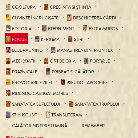
COOLTURA
CREDINȚĂ ȘI ȘTIINȚĂ
CUVINTE ÎNCRUCIŞATE
DESCHIDEREA CĂRȚII
EDITORIAL
ETERNIMENT
EXTRA MUROS
FOCUS
KERIGMA
ȘTIRI
LEUL RĂCNIND
MANASTIREA DINTR-UN TEXT
MEDI(†)AȚII
ORTODOXIA
PORT@LE
PRAZNICALE
PRIBEAG ȘI CĂLĂTOR
PROVOCARILE ZILEI
PSEUDO - APOCRIFE
RIDENDO CASTIGAT MORES
SĂNĂTATEA SUFLETULUI
SĂNĂTATEA TRUPULUI
STIH ISCUSIT
TRANSLITERAM
CĂLĂTORIND SPRE LUMINĂ
REMEMBER
RevistaConstiinta