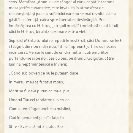
sens. Metafora „drumului de sânge” al cărui capăt înseamnă
masa jertfei euharistice, este învăluită în atmosfera de
recunoștință și pace, a sufletului care nu se mai revoltă, căci a
găsit în suferință, calea spre libertatea desăvârșită. Prin
împărtășirea cu Hristos, „strigoii morții” (metaforă) sunt biruiți,
căci în Hristos, biruința cea mare este a vieții.
Supliciul Mântuitorului se repetă la nesfârșit, căci Domnul se lasă
răstignit din nou și din nou, într-o împreună jertfire cu fiecare
încarcerat. Versurile sunt de un dramatism cutremurător,
purtându-ne și pe noi, pas cu pas, pe drumul Golgotei, către
lumina nepământească a Învierii:
„Când sub poveri ce nu le puteam duce
În mersul meu aș fi căzut răpus,
Mărit să fii de-a pururi că mi-ai pus
Umărul Tău cel răbdător sub cruce.
Cum alteori îngenuncheau măslinii,
Cad în genunchi și eu în fața Ta
Și Te slăvesc că mi-ai putut lăsa