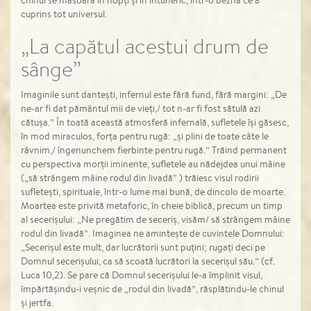
chinul se măsoară în nopți și în întuneric, într-o beznă ce a
cuprins tot universul.
„La capătul acestui drum de
sânge”
Imaginile sunt dantești, infernul este fără fund, fără margini: „De
ne-ar fi dat pământul mii de vieți,/ tot n-ar fi fost sătulă azi
cătușa.” În toată această atmosferă infernală, sufletele își găsesc,
în mod miraculos, forța pentru rugă: „și plini de toate câte le
râvnim,/ îngenunchem fierbinte pentru rugă.” Trăind permanent
cu perspectiva morții iminente, sufletele au nădejdea unui mâine
(„să strângem mâine rodul din livadă” ) trăiesc visul rodirii
sufletești, spirituale, într-o lume mai bună, de dincolo de moarte.
Moartea este privită metaforic, în cheie biblică, precum un timp
al secerișului: „Ne pregătim de seceriș, visăm/ să strângem mâine
rodul din livadă”. Imaginea ne amintește de cuvintele Domnului:
„Secerișul este mult, dar lucrătorii sunt puțini; rugați deci pe
Domnul secerișului, ca să scoată lucrători la secerișul său.” (cf.
Luca 10,2). Se pare că Domnul secerișului le-a împlinit visul,
împărtășindu-i veșnic de „rodul din livadă”, răsplătindu-le chinul
și jertfa.