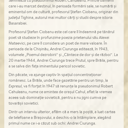
Semnează cu pseudonimul Robert Cahuleanu. Printre oamenii
care i-au marcat destinul, în perioada formării sale, se numără și
eminentul om de cultură, profesorul Ștefan Ciobanu, originar din
județul Tighina, autorul mai multor cărți și studii despre istoria
Basarabiei.
Profesorul Ștefan Ciobanu este cel care îl îndeamnă pe tânărul
poet să studieze în profunzime poezia prietenului său Alexei
Mateevici, pe care îl considera un poet de mare valoare. În
perioada de la Chișinău, Andrei Ciurunga editează, în 1943,
volumele „Poemul dezrobirii” și „Cântece de dor și de război”. La
20 martie 1944, Andrei Ciurunga trece Prutul, spre Brăila, pentru
a se salva din fața iminentului pericol sovietic.
Din păcate, va ajunge captiv în spațiul concentraționar
românesc. La Brăila, unde face gazetărie pentru un timp, la
Expresul,
va fi forțat în 1947 să renunțe la pseudonimul Robert
Cahuleanu, nume ce amintea de orașul Cahul, aflat la vremea
aceea sub dominație sovietică, pentru a nu jigni cumva pe
tovarășii sovietici.
Dintr-un interviu ulterior, aflăm că a mers la poștă, a luat cartea
de telefoane a Brașovului, a deschis-o la întâmplare, alegând
primul nume ce i-a căzut sub ochi: Andrei Ciurunga.