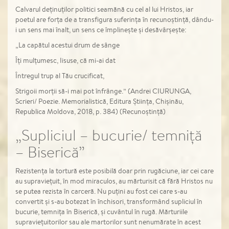
Calvarul deținuților politici seamănă cu cel al lui Hristos, iar
poetul are forța de a transfigura suferința în recunoștință, dându-
i un sens mai înalt, un sens ce împlinește și desăvârșește:
„La capătul acestui drum de sânge
Îți mulțumesc, Iisuse, că mi-ai dat
Întregul trup al Tău crucificat,
Strigoii morții să-i mai pot înfrânge.” (Andrei CIURUNGA,
Scrieri/ Poezie. Memorialistică, Editura Știința, Chișinău,
Republica Moldova, 2018, p. 384) (Recunoștință)
„Supliciul – bucurie/ temniță
– Biserică”
Rezistența la tortură este posibilă doar prin rugăciune, iar cei care
au supraviețuit, în mod miraculos, au mărturisit că fără Hristos nu
se putea rezista în carceră. Nu puțini au fost cei care s-au
convertit și s-au botezat în închisori, transformând supliciul în
bucurie, temnița în Biserică, și cuvântul în rugă. Mărturiile
supraviețuitorilor sau ale martorilor sunt nenumărate în acest