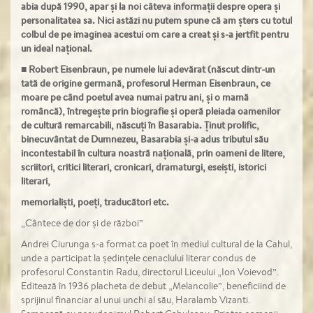
abia după 1990, apar și la noi câteva informații despre opera și
personalitatea sa. Nici astăzi nu putem spune că am șters cu totul
colbul de pe imaginea acestui om care a creat și s-a jertfit pentru
un ideal național.
■
Robert Eisenbraun, pe numele lui adevărat (născut dintr-un
tată de origine germană, profesorul Herman Eisenbraun, ce
moare pe când poetul avea numai patru ani, și o mamă
româncă), întregește prin biografie și operă pleiada oamenilor
de cultură remarcabili, născuți în Basarabia. Ținut prolific,
binecuvântat de Dumnezeu, Basarabia și-a adus tributul său
incontestabil în cultura noastră națională, prin oameni de litere,
scriitori, critici literari, cronicari, dramaturgi, eseiști, istorici
literari,
memorialiști, poeți, traducători etc.
„Cântece de dor și de război”
Andrei Ciurunga s-a format ca poet în mediul cultural de la Cahul,
unde a participat la ședințele cenaclului literar condus de
profesorul Constantin Radu, directorul Liceului „Ion Voievod”.
Editează în 1936 placheta de debut „Melancolie”, beneficiind de
sprijinul financiar al unui unchi al său, Haralamb Vizanti.