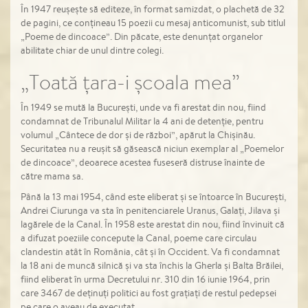
În 1947 reușește să editeze, în format samizdat, o plachetă de 32
de pagini, ce conțineau 15 poezii cu mesaj anticomunist, sub titlul
„Poeme de dincoace”. Din păcate, este denunțat organelor
abilitate chiar de unul dintre colegi.
„Toată țara-i școala mea”
În 1949 se mută la București, unde va fi arestat din nou, fiind
condamnat de Tribunalul Militar la 4 ani de detenție, pentru
volumul „Cântece de dor și de război”, apărut la Chișinău.
Securitatea nu a reușit să găsească niciun exemplar al „Poemelor
de dincoace”, deoarece acestea fuseseră distruse înainte de
către mama sa.
Până la 13 mai 1954, când este eliberat și se întoarce în București,
Andrei Ciurunga va sta în penitenciarele Uranus, Galați, Jilava și
lagărele de la Canal. În 1958 este arestat din nou, fiind învinuit că
a difuzat poeziile concepute la Canal, poeme care circulau
clandestin atât în România, cât și în Occident. Va fi condamnat
la 18 ani de muncă silnică și va sta închis la Gherla și Balta Brăilei,
fiind eliberat în urma Decretului nr. 310 din 16 iunie 1964, prin
care 3467 de deținuți politici au fost grațiați de restul pedepsei
pe care o aveau de executat.