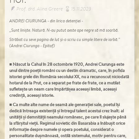
Prof. drd. Alina Greere
15.11.2023
ANDREI CIURUNGA - din lirica detenției -
„Sunt liniște. Natură. N-au putut aeste ape negre să mă soarbă.
Străbat cu seve pagina de lut și-o scriu cu simple litere de iarbă.”
(Andrei Ciurunga - Epitaf)
■
Născut la Cahul în 28 octombrie 1920, Andrei Ciurunga este
unul dintre poeții români cu un destin dramatic, care, în pofida
istoriei grele din România secolului XX, nu a recunoscut niciodată
hotarul de la Prut, ce a separat pe frate de frate, ce a mutilat
sufletește un neam care împărtășea aceeași limbă, aceeași
credință, aceeași istorie.
■
Ca multe alte nume de seamă ale generației sale, poetul își
dedică întreaga existență și întregul talent acestui crez înalt: al
unității și demnității neamului românesc, pe care îl slujește până
la sfârșitul vieții. Regimul sovietic din Basarabia a înăbușit orice
informație despre numele și opera poetului, considerat o
personalitate dușmănoasă, ostilă sistemului, motiv pentru care,