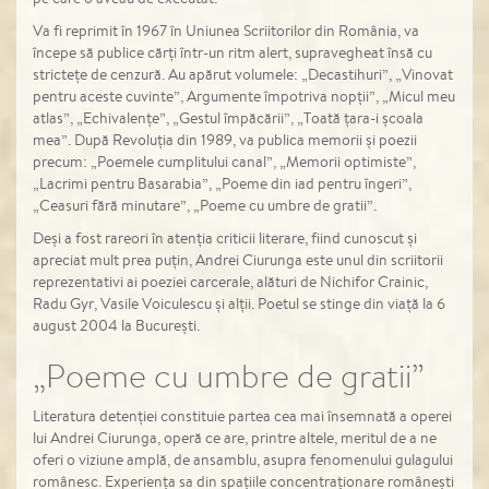
Va fi reprimit în 1967 în Uniunea Scriitorilor din România, va
începe să publice cărți într-un ritm alert, supravegheat însă cu
strictețe de cenzură. Au apărut volumele: „Decastihuri”, „Vinovat
pentru aceste cuvinte”, Argumente împotriva nopții”, „Micul meu
atlas”, „Echivalențe”, „Gestul împăcării”, „Toată țara-i școala
mea”. După Revoluția din 1989, va publica memorii și poezii
precum: „Poemele cumplitului canal”, „Memorii optimiste”,
„Lacrimi pentru Basarabia”, „Poeme din iad pentru îngeri”,
„Ceasuri fără minutare”, „Poeme cu umbre de gratii”.
Deși a fost rareori în atenția criticii literare, fiind cunoscut și
apreciat mult prea puțin, Andrei Ciurunga este unul din scriitorii
reprezentativi ai poeziei carcerale, alături de Nichifor Crainic,
Radu Gyr, Vasile Voiculescu și alții. Poetul se stinge din viață la 6
august 2004 la București.
„Poeme cu umbre de gratii”
Literatura detenției constituie partea cea mai însemnată a operei
lui Andrei Ciurunga, operă ce are, printre altele, meritul de a ne
oferi o viziune amplă, de ansamblu, asupra fenomenului gulagului
românesc. Experiența sa din spațiile concentraționare românești