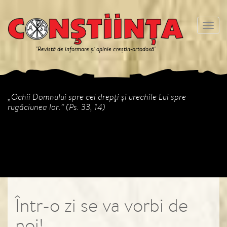
Meniu
"Revistă de informare și opinie creștin-ortodoxă"
„Ochii Domnului spre cei drepţi şi urechile Lui spre
rugăciunea lor.” (Ps. 33, 14)
Într-o zi se va vorbi de
noi!