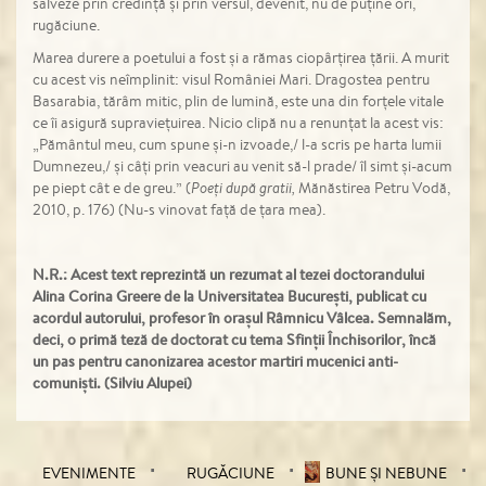
salveze prin credință și prin versul, devenit, nu de puține ori,
rugăciune.
Marea durere a poetului a fost și a rămas ciopârțirea țării. A murit
cu acest vis neîmplinit: visul României Mari. Dragostea pentru
Basarabia, tărâm mitic, plin de lumină, este una din forțele vitale
ce îi asigură supraviețuirea. Nicio clipă nu a renunțat la acest vis:
„Pământul meu, cum spune și-n izvoade,/ l-a scris pe harta lumii
Dumnezeu,/ și câți prin veacuri au venit să-l prade/ îl simt și-acum
pe piept cât e de greu.” (
Poeți după gratii,
Mănăstirea Petru Vodă,
2010, p. 176) (Nu-s vinovat față de țara mea).
N.R.: Acest text reprezintă un rezumat al tezei doctorandului
Alina Corina Greere de la Universitatea București, publicat cu
acordul autorului, profesor în orașul Râmnicu Vâlcea. Semnalăm,
deci, o primă teză de doctorat cu tema Sfinții Închisorilor, încă
un pas pentru canonizarea acestor martiri mucenici anti-
comuniști. (Silviu Alupei)
EVENIMENTE
RUGĂCIUNE
BUNE ȘI NEBUNE