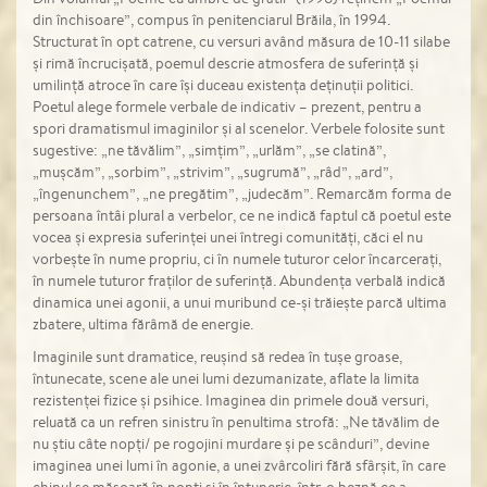
din închisoare”, compus în penitenciarul Brăila, în 1994.
Structurat în opt catrene, cu versuri având măsura de 10-11 silabe
și rimă încrucișată, poemul descrie atmosfera de suferință și
umilință atroce în care își duceau existența deținuții politici.
Poetul alege formele verbale de indicativ – prezent, pentru a
spori dramatismul imaginilor și al scenelor. Verbele folosite sunt
sugestive: „ne tăvălim”, „simțim”, „urlăm”, „se clatină”,
„mușcăm”, „sorbim”, „strivim”, „sugrumă”, „râd”, „ard”,
„îngenunchem”, „ne pregătim”, „judecăm”. Remarcăm forma de
persoana întâi plural a verbelor, ce ne indică faptul că poetul este
vocea și expresia suferinței unei întregi comunități, căci el nu
vorbește în nume propriu, ci în numele tuturor celor încarcerați,
în numele tuturor fraților de suferință. Abundența verbală indică
dinamica unei agonii, a unui muribund ce-și trăiește parcă ultima
zbatere, ultima fărâmă de energie.
Imaginile sunt dramatice, reușind să redea în tușe groase,
întunecate, scene ale unei lumi dezumanizate, aflate la limita
rezistenței fizice și psihice. Imaginea din primele două versuri,
reluată ca un refren sinistru în penultima strofă: „Ne tăvălim de
nu știu câte nopți/ pe rogojini murdare și pe scânduri”, devine
imaginea unei lumi în agonie, a unei zvârcoliri fără sfârșit, în care