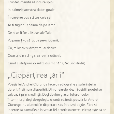
Fruntea menită să îndure spinii.
În palmele acestea slabe, goale,
În care-au pus atâtea cuie semn
Ar fi fugit cu spaimă de pe lemn,
De n-ar fi fost, Iisuse, ale Tale.
Pulpana Ți-o sărut ca pe-o icoană,
Că, milostiv și drept mi-ai dăruit
Coasta din stânga, care n-a crâcnit
Când a străpuns-o sulița dușmană.” (Recunoștință)
„Ciopârțirea țării”
Poezia lui Andrei Ciurunga face o radiografie a suferinței, a
durerii, însă nu a disperării. Din ghearele deznădejdii, poetul se
salvează prin credință. Deși devine glasul tuturor celor
întemnițați, deși dezgolește o rană adâncă, poezia lui Andrei
Ciurunga nu alunecă în disperare sau în deznădejde. Fără să
încerce să camufleze în vreun fel ororile carcerei, el reușește să se