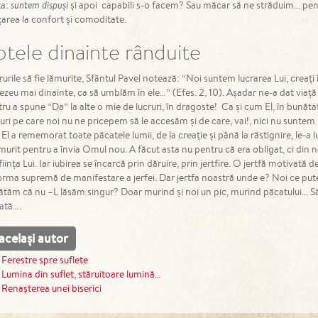
ta:
suntem dispuși
și apoi capabili s-o facem? Sau măcar să ne străduim… pen
area la confort și comoditate.
ptele dinainte rânduite
rurile să fie lămurite, Sfântul Pavel notează: “Noi suntem lucrarea Lui, creați
eu mai dinainte, ca să umblăm în ele…” (Efes. 2, 10). Așadar ne-a dat viață
tru a spune ”Da” la alte o mie de lucruri, în dragoste! Ca și cum El, în bunăta
uri pe care noi nu ne pricepem să le accesăm și de care, vai!, nici nu suntem
. El a rememorat toate păcatele lumii, de la creație și până la răstignire, le-a
 murit pentru a învia Omul nou. A făcut asta nu pentru că era obligat, ci din 
 ființa Lui. Iar iubirea se încarcă prin dăruire, prin jertfire. O jertfă motiva
orma supremă de manifestare a jerfei. Dar jertfa noastră unde e? Noi ce pu
rătăm că nu –L lăsăm singur? Doar murind și noi un pic, murind păcatului... 
ată….
același autor
Ferestre spre suflete
Lumina din suflet, stăruitoare lumină…
Renașterea unei biserici