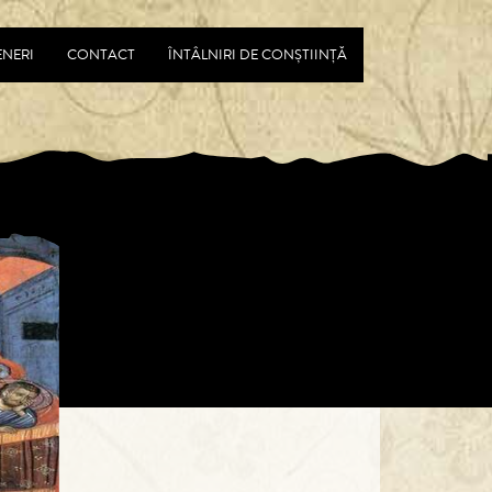
ENERI
CONTACT
ÎNTÂLNIRI DE CONȘTIINȚĂ
Next
Lumina din suflet, stăruitoa
lumină…