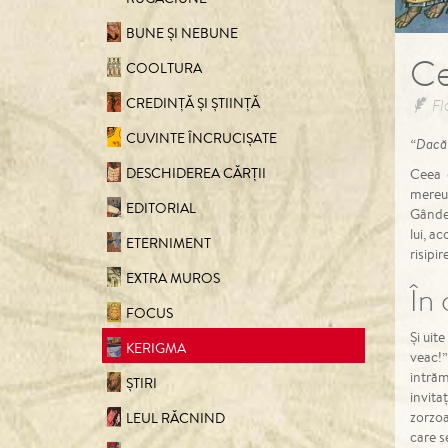
BUNE ȘI NEBUNE
Ce
COOLTURA
CREDINȚĂ ȘI ȘTIINȚĂ
Fl
CUVINTE ÎNCRUCIŞATE
“Dacă m
DESCHIDEREA CĂRȚII
Ceea c
mereu 
EDITORIAL
Gândea
lui, a
ETERNIMENT
risipi
EXTRA MUROS
În 
FOCUS
Și uit
KERIGMA
veac!”
intrăm
ȘTIRI
invita
zorzoa
LEUL RĂCNIND
care s