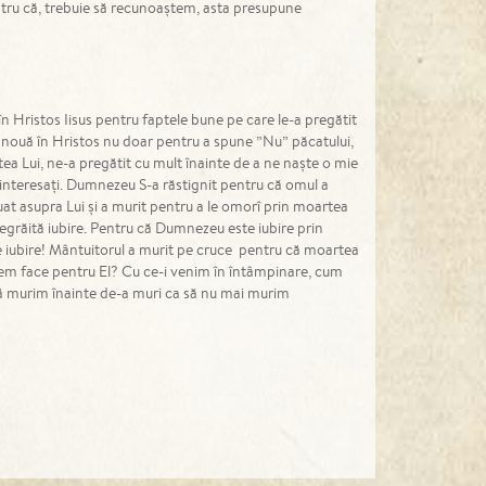
tru că, trebuie să recunoaștem, asta presupune
 în Hristos Iisus pentru faptele bune pe care le-a pregătit
 nouă în Hristos nu doar pentru a spune ”Nu” păcatului,
tea Lui, ne-a pregătit cu mult înainte de a ne naște o mie
 interesați. Dumnezeu S-a răstignit pentru că omul a
 luat asupra Lui și a murit pentru a le omorî prin moartea
negrăită iubire. Pentru că Dumnezeu este iubire prin
tă de iubire! Mântuitorul a murit pe cruce pentru că moartea
tem face pentru El? Cu ce-i venim în întâmpinare, cum
Să murim înainte de-a muri ca să nu mai murim