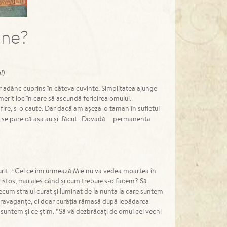
mne?
l)
r adânc cuprins în câteva cuvinte. Simplitatea ajunge
merit loc în care să ascundă fericirea omului.
ire, s-o caute. Dar dacă am așeza-o taman în sufletul
. Și se pare că așa au și făcut. Dovadă permanenta
murit: ”Cel ce îmi urmează Mie nu va vedea moartea în
n Hristos, mai ales când și cum trebuie s-o facem? Să
ecum straiul curat și luminat de la nunta la care suntem
extravaganțe, ci doar curăția rămasă după lepădarea
 suntem și ce știm. ”Să vă dezbrăcați de omul cel vechi