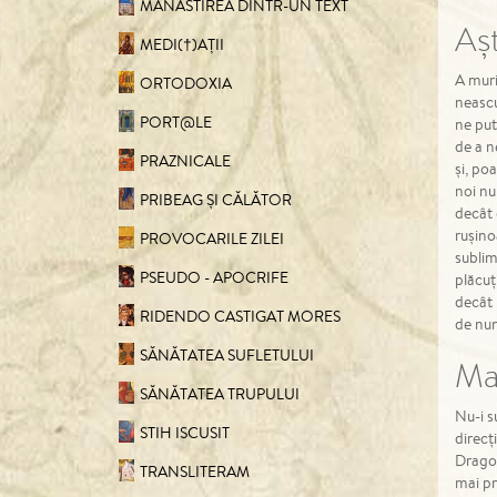
MANASTIREA DINTR-UN TEXT
Aș
MEDI(†)AȚII
A muri
ORTODOXIA
neascu
PORT@LE
ne put
de a n
PRAZNICALE
și, po
noi nu
PRIBEAG ȘI CĂLĂTOR
decât 
rușino
PROVOCARILE ZILEI
sublim
PSEUDO - APOCRIFE
plăcuț
decât 
RIDENDO CASTIGAT MORES
de nun
SĂNĂTATEA SUFLETULUI
Ma
SĂNĂTATEA TRUPULUI
Nu-i s
STIH ISCUSIT
direcț
Dragos
TRANSLITERAM
mai pr