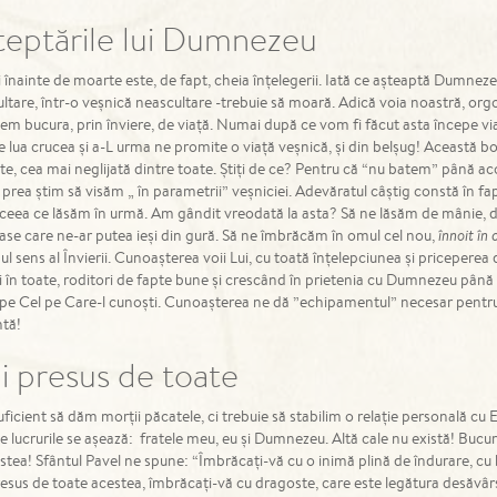
teptările lui Dumnezeu
 înainte de moarte este, de fapt, cheia înțelegerii. Iată ce așteaptă Dumneze
ltare, într-o veșnică neascultare -trebuie să moară. Adică voia noastră, org
em bucura, prin înviere, de viață. Numai după ce vom fi făcut asta începe via
e lua crucea și a-L urma ne promite o viață veșnică, și din belșug! Această
ate, cea mai neglijată dintre toate. Știți de ce? Pentru că “nu batem” până ac
 prea știm să visăm „ în parametrii” veșniciei. Adevăratul câștig constă în fa
ceea ce lăsăm în urmă. Am gândit vreodată la asta? Să ne lăsăm de mânie, de 
ase care ne-ar putea ieși din gură. Să ne îmbrăcăm în omul cel nou,
înnoit în
ul sens al Învierii. Cunoașterea voii Lui, cu toată înțelepciunea și pricepere
i în toate, roditori de fapte bune și crescând în prietenia cu Dumnezeu până 
pe Cel pe Care-l cunoști. Cunoașterea ne dă ”echipamentul” necesar pentr
tă!
i presus de toate
uficient să dăm morții păcatele, ci trebuie să stabilim o relație personală cu E
ie lucrurile se așează: fratele meu, eu și Dumnezeu. Altă cale nu există! Bucuri
tea! Sfântul Pavel ne spune: “Îmbrăcați-vă cu o inimă plină de îndurare, cu
esus de toate acestea, îmbrăcați-vă cu dragoste, care este legătura desăvârș