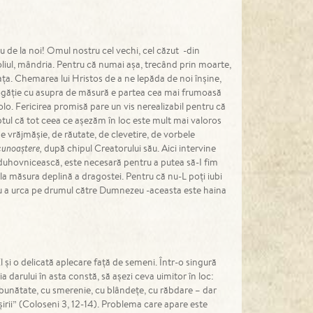
u de la noi! Omul nostru cel vechi, cel căzut -din
oliul, mândria. Pentru că numai așa, trecând prin moarte,
ța. Chemarea lui Hristos de a ne lepăda de noi înșine,
 bogăție cu asupra de măsură e partea cea mai frumoasă
olo. Fericirea promisă pare un vis nerealizabil pentru că
ptul că tot ceea ce așezăm în loc este mult mai valoros
vrăjmășie, de răutate, de clevetire, de vorbele
 cunoaștere,
după chipul Creatorului său. Aici intervine
a duhovnicească, este necesară pentru a putea să-I fim
la măsura deplină a dragostei. Pentru că nu-L poți iubi
u a urca pe drumul către Dumnezeu -aceasta este haina
l și o delicată aplecare față de semeni. Într-o singură
a darului în asta constă, să așezi ceva uimitor în loc:
 bunătate, cu smerenie, cu blândețe, cu răbdare – dar
irii” (Coloseni 3, 12-14). Problema care apare este