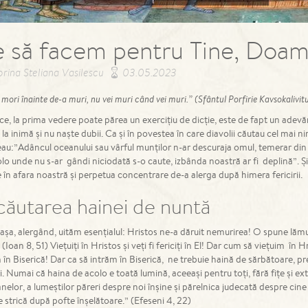
 să facem pentru Tine, Doa
orina Steliana Vasilescu
03.05.2023
ori înainte de-a muri, nu vei muri când vei muri.” (Sfântul Porfirie Kavsokalivitu
e, la prima vedere poate părea un exercițiu de dicție, este de fapt un adevă
la inimă și nu naște dubii. Ca și în povestea în care diavolii căutau cel mai ni
u:”Adâncul oceanului sau vârful munților n-ar descuraja omul, temerar din f
colo unde nu s-ar gândi niciodată s-o caute, izbânda noastră ar fi deplină”
re în afara noastră și perpetua concentrare de-a alerga după himera fericirii.
căutarea hainei de nuntă
e așa, alergând, uităm esențialul: Hristos ne-a dăruit nemurirea! O spune lă
 (Ioan 8, 51) Viețuiți în Hristos și veți fi fericiți în El! Dar cum să viețuim î
 în Biserică! Dar ca să intrăm în Biserică, ne trebuie haină de sărbătoare, pr
ți. Numai că haina de acolo e toată lumină, aceeași pentru toți, fără fițe și 
nelor, a lumeștilor păreri despre noi înșine și părelnica judecată despre cine
e strică după pofte înșelătoare.” (Efeseni 4, 22)