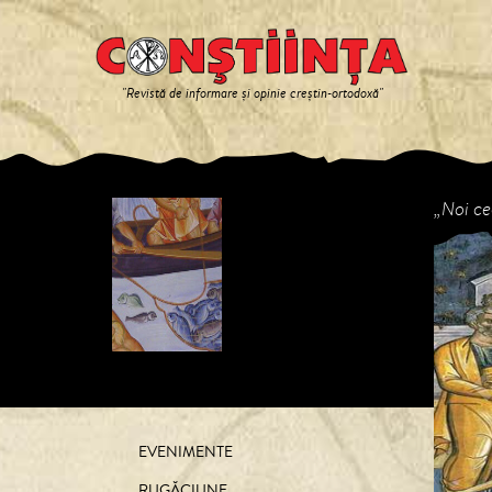
"Revistă de informare și opinie creștin-ortodoxă"
„Noi ce
P
EVENIMENTE
RUGĂCIUNE