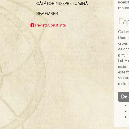
aceas
CĂLĂTORIND SPRE LUMINĂ
renunț
REMEMBER
Fa
RevistaConstiinta
Ca luc
Dumnez
ci pen
de dar
greșit
Lui. A
însăși
este f
să-i a
niciod
De 