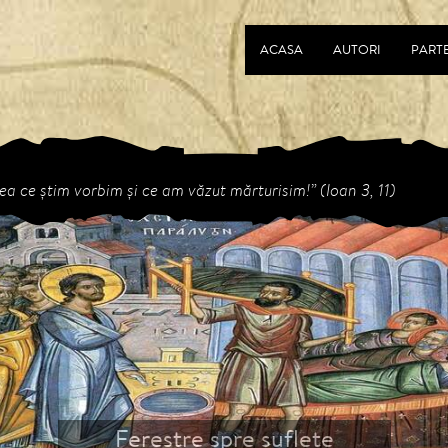
ACASA
AUTORI
PART
ea ce ştim vorbim şi ce am văzut mărturisim!” (Ioan 3, 11)
revious
Ferestre spre suflete