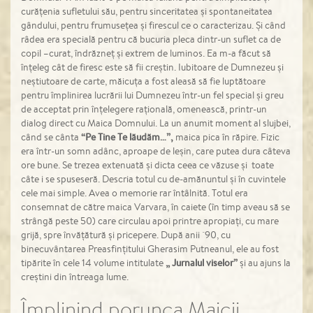
curățenia sufletului său, pentru sinceritatea și spontaneitatea
gândului, pentru frumusețea și firescul ce o caracterizau. Și când
râdea era specială pentru că bucuria pleca dintr-un suflet ca de
copil –curat, îndrăzneț și extrem de luminos. Ea m-a făcut să
înțeleg cât de firesc este să fii creștin. Iubitoare de Dumnezeu și
neștiutoare de carte, măicuța a fost aleasă să fie luptătoare
pentru împlinirea lucrării lui Dumnezeu într-un fel special și greu
de acceptat prin înțelegere rațională, omenească, printr-un
dialog direct cu Maica Domnului. La un anumit moment al slujbei,
când se cânta
“P
e Tine Te lăudăm…”,
maica pica în răpire. Fizic
era într-un somn adânc, aproape de leșin, care putea dura câteva
ore bune. Se trezea extenuată și dicta ceea ce văzuse și toate
câte i se spuseseră. Descria totul cu de-amănuntul și în cuvintele
cele mai simple. Avea o memorie rar întâlnită. Totul era
consemnat de către maica Varvara, în caiete (în timp aveau să se
strângă peste 50) care circulau apoi printre apropiați, cu mare
grijă, spre învățătură și pricepere. După anii `90, cu
binecuvântarea Preasfințitului Gherasim Putneanul, ele au fost
tipărite în cele 14 volume intitulate
„ Jurnalul viselor”
și au ajuns la
creștini din întreaga lume.
Împlinind porunca Maicii