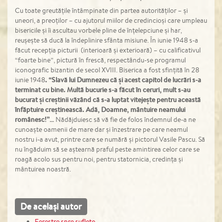
Cu toate greutățile întâmpinate din partea autorităților – și
uneori, a preoților – cu ajutorul miilor de credincioși care umpleau
bisericile și îi ascultau vorbele pline de înțelepciune și har,
reușește să ducă la îndeplinire sfânta misiune. În iunie 1948 s-a
făcut recepția picturii (interioară și exterioară) – cu calificativul
“foarte bine”, pictură în frescă, respectându-se programul
iconografic bizantin de secol XVIII. Biserica a fost sfințită în 28
iunie 1948
.
“
Slavă lui Dumnezeu că
ș
i acest capitol de lucrări s-a
terminat cu bine. Multă bucurie s-a făcut în ceruri, mult s-au
bucurat
ș
i cre
ș
tinii văzând că s-a luptat viteje
ș
te pentru această
înfăptuire cre
ș
tinească. Adă, Doamne, mântuire neamului
românesc!”…
Nădăjduiesc să vă fie de folos îndemnul de-a ne
cunoaște oamenii de mare dar și înzestrare pe care neamul
nostru i-a avut, printre care se numără și pictorul Vasile Pascu. Să
nu îngăduim să se aștearnă praful peste amintirea celor care se
roagă acolo sus pentru noi, pentru statornicia, credința și
mântuirea noastră.
De același autor
Ferestre spre suflete