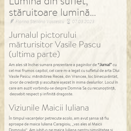
Lumina din suflet,
stăruitoare lumină…
Florina Steliana Vasilescu
07.03.2023
Jurnalul pictorului
mărturisitor Vasile Pascu
(ultima parte)
Am ales să închei sumara prezentare a paginilor de
“Jurnal”
cu
cel mai frumos capitol, cel care m-a legat cu sufletul de arta Dlui
Vasile Pascu: mănăstirea Recea, din Vrancea, loc binecuvântat,
izvor de credință și ascultare așezat în inima dealurilor. Locul în
care am auzit vorbindu-se despre Domnia Sa cu recunoștință,
deosebit respect și infinită dragoste.
Viziunile Maicii Iuliana
În timpul vacanțelor petrecute acolo, am avut șansa să fiu
aproape de maica Iuliana Caragioiu, „vas ales al Maicii
Domnului”. Am iubit-o pe maica Iuliana pentru simplitatea și