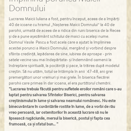
Domnului
Lucrarea Maicii Iuliana a fost, pentru început, aceea de a împărți
40 de icoane cu hramul „Nașterea Maicii Domnului” la 40 de
parohii, urmată de aceea de a ridica din ruini biserica de la Recea
și de a pune așezământ schitului de maici cu același nume.
Domnul Vasile Pascu a fost acela care a ajutat la împlinirea
acestei porunci a Maicii Domnului, mergând și vorbind despre
sfânta credință, lepădarea de sine, iubirea de aproape - prin
satele vecine sau mai îndepărtate- și îndemnând oamenii la
îndreptare spirituală, la pocăință și pace, la trăirea după modelul
creștin. Să nu uităm, totul se întâmpla în anii `47-48, ani grei
premergători unor vremuri și mai grele. În biserica fiecărei
parohii care primea în dar icoana, el era
purtătorul chemării
.
”
Lucrarea trebuia făcută pentru sufletele eroilor români care s-au
luptat pentru salvarea Sfintelor Biserici, pentru salvarea
cre
ș
tinismului în lume
ș
i salvarea neamului românesc. Nu este
binecuvântare în cuvântările rostite în lume, de a vorbi de rău
vreo persoană, iar ostenitorilor în această lucrare să nu le
lipsească rugăciunile, mersul la biserică, postul
ș
i fapta cea
frumoasă, ca
ș
i sfatul bun.. ”