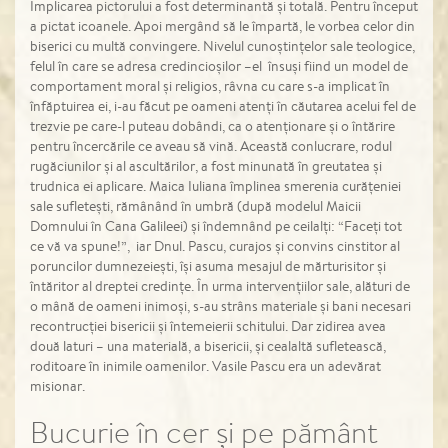
Implicarea pictorului a fost determinantă și totală. Pentru început
a pictat icoanele. Apoi mergând să le împartă, le vorbea celor din
biserici cu multă convingere. Nivelul cunoștințelor sale teologice,
felul în care se adresa credincioșilor –el însuși fiind un model de
comportament moral și religios, râvna cu care s-a implicat în
înfăptuirea ei, i-au făcut pe oameni atenți în căutarea acelui fel de
trezvie pe care-l puteau dobândi, ca o atenționare și o întărire
pentru încercările ce aveau să vină. Această conlucrare, rodul
rugăciunilor și al ascultărilor, a fost minunată în greutatea și
trudnica ei aplicare. Maica Iuliana împlinea smerenia curățeniei
sale sufletești, rămânând în umbră (după modelul Maicii
Domnului în Cana Galileei) și îndemnând pe ceilalți: “Faceți tot
ce vă va spune!”, iar Dnul. Pascu, curajos și convins cinstitor al
poruncilor dumnezeiești, își asuma mesajul de mărturisitor și
întăritor al dreptei credințe. În urma intervențiilor sale, alături de
o mână de oameni inimoși, s-au strâns materiale și bani necesari
recontrucției bisericii și întemeierii schitului. Dar zidirea avea
două laturi – una materială, a bisericii, și cealaltă sufletească,
roditoare în inimile oamenilor. Vasile Pascu era un adevărat
misionar.
Bucurie în cer și pe pământ