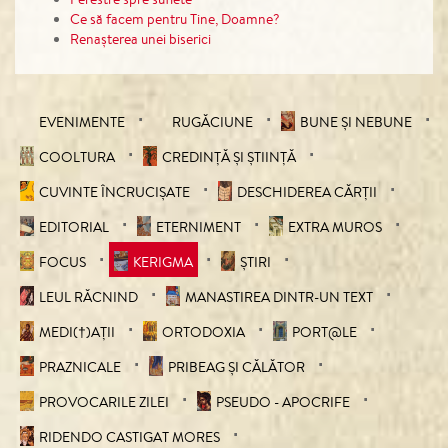
Ce să facem pentru Tine, Doamne?
Renașterea unei biserici
EVENIMENTE
RUGĂCIUNE
BUNE ȘI NEBUNE
COOLTURA
CREDINȚĂ ȘI ȘTIINȚĂ
CUVINTE ÎNCRUCIŞATE
DESCHIDEREA CĂRȚII
EDITORIAL
ETERNIMENT
EXTRA MUROS
FOCUS
KERIGMA
ȘTIRI
LEUL RĂCNIND
MANASTIREA DINTR-UN TEXT
MEDI(†)AȚII
ORTODOXIA
PORT@LE
PRAZNICALE
PRIBEAG ȘI CĂLĂTOR
PROVOCARILE ZILEI
PSEUDO - APOCRIFE
RIDENDO CASTIGAT MORES