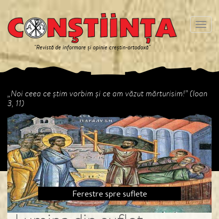
Meniu
"Revistă de informare și opinie creștin-ortodoxă"
„Noi ceea ce ştim vorbim şi ce am văzut mărturisim!” (Ioan
3, 11)
Previous
Next
Ferestre spre suflete