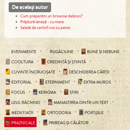
De același autor
Cum preparăm un brownie delicios?
Prăjitură leneșă - cu mere
Salată de cartofi noi cu pesto
EVENIMENTE
RUGĂCIUNE
BUNE ȘI NEBUNE
COOLTURA
CREDINȚĂ ȘI ȘTIINȚĂ
CUVINTE ÎNCRUCIŞATE
DESCHIDEREA CĂRȚII
EDITORIAL
ETERNIMENT
EXTRA MUROS
FOCUS
KERIGMA
ȘTIRI
LEUL RĂCNIND
MANASTIREA DINTR-UN TEXT
MEDI(†)AȚII
ORTODOXIA
PORT@LE
PRAZNICALE
PRIBEAG ȘI CĂLĂTOR