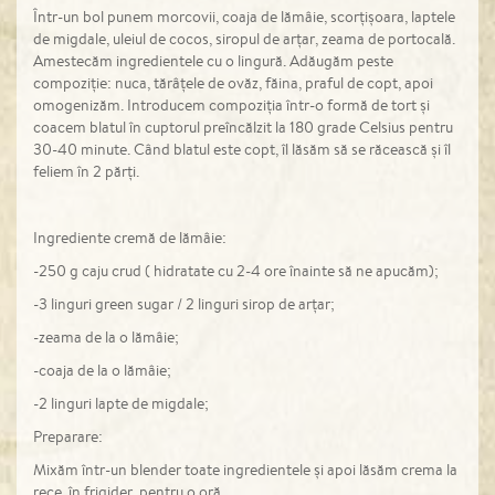
Într-un bol punem morcovii, coaja de lămâie, scorțișoara, laptele
de migdale, uleiul de cocos, siropul de arțar, zeama de portocală.
Amestecăm ingredientele cu o lingură. Adăugăm peste
compoziție: nuca, tărâțele de ovăz, făina, praful de copt, apoi
omogenizăm. Introducem compoziția într-o formă de tort și
coacem blatul în cuptorul preîncălzit la 180 grade Celsius pentru
30-40 minute. Când blatul este copt, îl lăsăm să se răcească și îl
feliem în 2 părți.
Ingrediente cremă de lămâie:
-250 g caju crud ( hidratate cu 2-4 ore înainte să ne apucăm);
-3 linguri green sugar / 2 linguri sirop de arțar;
-zeama de la o lămâie;
-coaja de la o lămâie;
-2 linguri lapte de migdale;
Preparare:
Mixăm într-un blender toate ingredientele și apoi lăsăm crema la
rece, în frigider, pentru o oră.