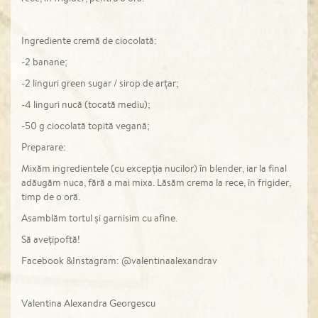
Ingrediente cremă de ciocolată:
-2 banane;
-2 linguri green sugar / sirop de arțar;
-4 linguri nucă (tocată mediu);
-50 g ciocolată topită vegană;
Preparare:
Mixăm ingredientele (cu excepția nucilor) în blender, iar la final
adăugăm nuca, fără a mai mixa. Lăsăm crema la rece, în frigider,
timp de o oră.
Asamblăm tortul și garnisim cu afine.
Să avețipoftă!
Facebook &Instagram: @valentinaalexandrav
Valentina Alexandra Georgescu