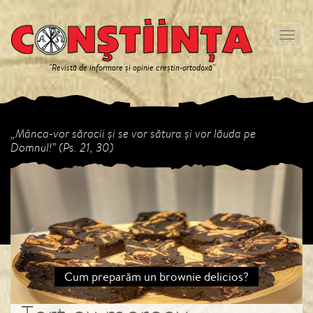
Meniu
"Revistă de informare și opinie creștin-ortodoxă"
„Mânca-vor săracii și se vor sătura și vor lăuda pe
Domnul!” (Ps. 21, 30)
Previous
Next
Cum preparăm un brownie delicios?