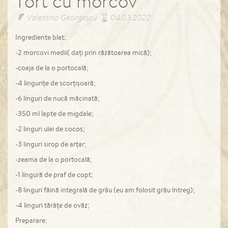
Tort cu morcov
Valentina Georgescu
04.03.2022
Ingrediente blat:
-2 morcovi medii( dați prin răzătoarea mică);
-coaja de la o portocală;
-4 lingurițe de scorțișoară;
-6 linguri de nucă măcinată;
-350 ml lapte de migdale;
-2 linguri ulei de cocos;
-3 linguri sirop de arțar;
-zeama de la o portocală;
-1 lingură de praf de copt;
-8 linguri făină integrală de grâu (eu am folosit grâu întreg);
-4 linguri tărâțe de ovăz;
Preparare: