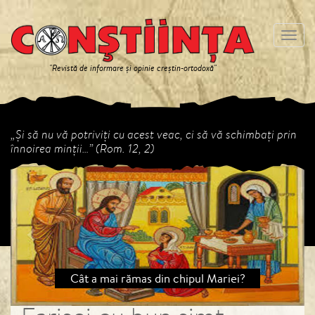
Meniu
"Revistă de informare și opinie creștin-ortodoxă"
„Și să nu vă potriviți cu acest veac, ci să vă schimbați prin
înnoirea minții…” (Rom. 12, 2)
Previous
Next
Cât a mai rămas din chipul Mariei?