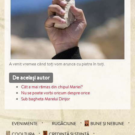
A venit vremea când toți vom arunca cu piatra în toți.
De același autor
Cât a mai rămas din chipul Mariei?
Nu se poate vorbi oricum despre orice
Sub bagheta Marelui Dirijor
EVENIMENTE
RUGĂCIUNE
BUNE ȘI NEBUNE
COOLTURA
CREDINȚĂ ȘI ȘTIINȚĂ