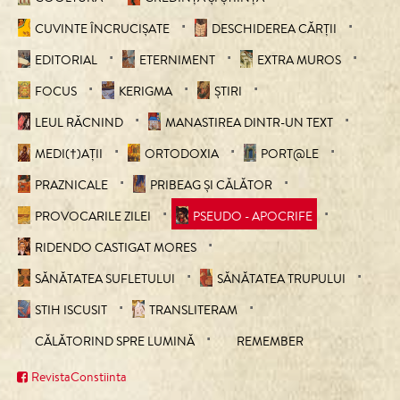
CUVINTE ÎNCRUCIŞATE
DESCHIDEREA CĂRȚII
EDITORIAL
ETERNIMENT
EXTRA MUROS
FOCUS
KERIGMA
ȘTIRI
LEUL RĂCNIND
MANASTIREA DINTR-UN TEXT
MEDI(†)AȚII
ORTODOXIA
PORT@LE
PRAZNICALE
PRIBEAG ȘI CĂLĂTOR
PROVOCARILE ZILEI
PSEUDO - APOCRIFE
RIDENDO CASTIGAT MORES
SĂNĂTATEA SUFLETULUI
SĂNĂTATEA TRUPULUI
STIH ISCUSIT
TRANSLITERAM
CĂLĂTORIND SPRE LUMINĂ
REMEMBER
RevistaConstiinta