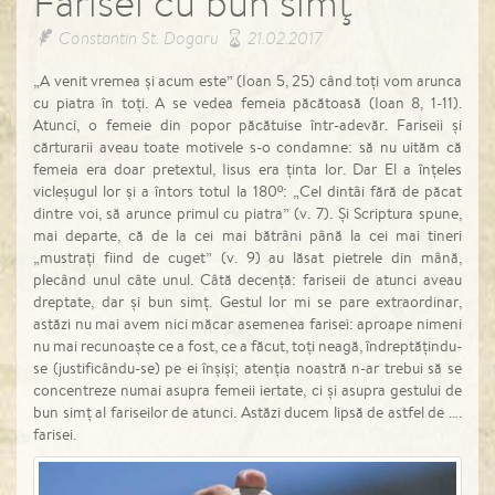
Farisei cu bun simţ
Constantin St. Dogaru
21.02.2017
„A venit vremea și acum este” (Ioan 5, 25) când toți vom arunca
cu piatra în toți. A se vedea femeia păcătoasă (Ioan 8, 1-11).
Atunci, o femeie din popor păcătuise într-adevăr. Fariseii și
cărturarii aveau toate motivele s-o condamne: să nu uităm că
femeia era doar pretextul, Iisus era ținta lor. Dar El a înțeles
vicleșugul lor și a întors totul la 180º: „Cel dintâi fără de păcat
dintre voi, să arunce primul cu piatra” (v. 7). Și Scriptura spune,
mai departe, că de la cei mai bătrâni până la cei mai tineri
„mustrați fiind de cuget” (v. 9) au lăsat pietrele din mână,
plecând unul câte unul. Câtă decență: fariseii de atunci aveau
dreptate, dar și bun simț. Gestul lor mi se pare extraordinar,
astăzi nu mai avem nici măcar asemenea farisei: aproape nimeni
nu mai recunoaște ce a fost, ce a făcut, toți neagă, îndreptățindu-
se (justificându-se) pe ei înșiși; atenția noastră n-ar trebui să se
concentreze numai asupra femeii iertate, ci și asupra gestului de
bun simț al fariseilor de atunci. Astăzi ducem lipsă de astfel de ….
farisei.