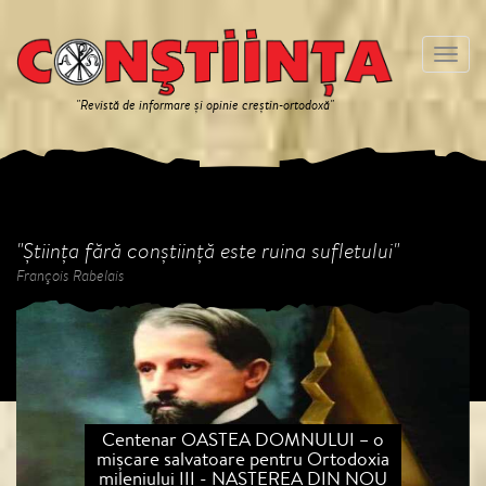
Meniu
"Revistă de informare și opinie creștin-ortodoxă"
"Știința fără conștiință este ruina sufletului"
François Rabelais
Centenar OASTEA DOMNULUI – o
mişcare salvatoare pentru Ortodoxia
mileniului III - NAȘTEREA DIN NOU