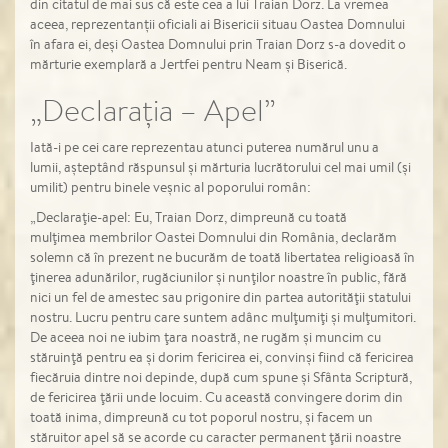
din citatul de mai sus că este cea a lui Traian Dorz. La vremea
aceea, reprezentanții oficiali ai Bisericii situau Oastea Domnului
în afara ei, deși Oastea Domnului prin Traian Dorz s-a dovedit o
mărturie exemplară a Jertfei pentru Neam și Biserică.
„Declarația – Apel”
Iată-i pe cei care reprezentau atunci puterea numărul unu a
lumii, așteptând răspunsul și mărturia lucrătorului cel mai umil (și
umilit) pentru binele veșnic al poporului român:
„Declaraţie-apel: Eu, Traian Dorz, dimpreună cu toată
mulţimea membrilor Oastei Domnului din România, declarăm
solemn că în prezent ne bucurăm de toată libertatea religioasă în
ţinerea adunărilor, rugăciunilor şi nunţilor noastre în public, fără
nici un fel de amestec sau prigonire din partea autorităţii statului
nostru. Lucru pentru care suntem adânc mulţumiţi şi mulţumitori.
De aceea noi ne iubim ţara noastră, ne rugăm şi muncim cu
stăruinţă pentru ea şi dorim fericirea ei, convinşi fiind că fericirea
fiecăruia dintre noi depinde, după cum spune şi Sfânta Scriptură,
de fericirea ţării unde locuim. Cu această convingere dorim din
toată inima, dimpreună cu tot poporul nostru, şi facem un
stăruitor apel să se acorde cu caracter permanent ţării noastre