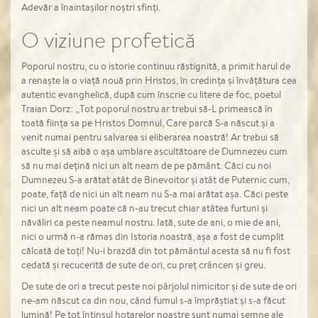
Adevăr a înaintaşilor noştri sfinți.
O viziune profetică
Poporul nostru, cu o istorie continuu răstignită, a primit harul de
a renaște la o viață nouă prin Hristos, în credința și învățătura cea
autentic evanghelică, după cum înscrie cu litere de foc, poetul
Traian Dorz: ,,Tot poporul nostru ar trebui să-L primească în
toată ființa sa pe Hristos Domnul, Care parcă S-a născut și a
venit numai pentru salvarea si eliberarea noastră! Ar trebui să
asculte și să aibă o așa umblare ascultătoare de Dumnezeu cum
să nu mai dețină nici un alt neam de pe pământ. Căci cu noi
Dumnezeu S-a arătat atât de Binevoitor și atât de Puternic cum,
poate, față de nici un alt neam nu S-a mai arătat așa. Căci peste
nici un alt neam poate că n-au trecut chiar atâtea furtuni și
năvăliri ca peste neamul nostru. Iată, sute de ani, o mie de ani,
nici o urmă n-a rămas din Istoria noastră, așa a fost de cumplit
călcată de toți! Nu-i brazdă din tot pământul acesta să nu fi fost
cedată și recucerită de sute de ori, cu preț crâncen și greu.
De sute de ori a trecut peste noi pârjolul nimicitor și de sute de ori
ne-am născut ca din nou, când fumul s-a împrăștiat și s-a făcut
lumină! Pe tot întinsul hotarelor noastre sunt numai semne ale