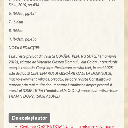
Sibiu, 2016, pg.434
6. Ibidem, pg.434
7. Ibidem
8. Ibidem
9. Ibidem, pg.436
NOTA REDACȚIEI:
Textul este preluat din revista
CUVÂNT PENTRU SUFLET (mai-iunie
2019), editată de Mișcarea Oastea
Domnului din Galați. Intertitlurile
aparțin redacției Conștiința. Reeditarea
acestui text, în anul 2023,
este dedicată CENTENARULUI
MIȘCĂRII OASTEA DOMNULUI,
macro-eveniment religios, ortodox,
pe care revista Conștiința l-a
marcat
prin mai multe documentare
jurnalistice despre preotul și
martirul IOSIF TRIFA (fondatorul
M.O.D.) și mucenicul-mărturisitor
TRAIAN DORZ. (Silviu ALUPEI)
De același autor
Centenar OASTEA DOMNULUI – o mişcare salvatoare