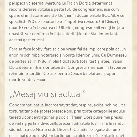
perspectivă eternă. Mărturia lui Traian Dorz a determinat
reconsiderarea votului a peste 150 de congresmeni, așa cum
spune el în ,,Istoria unei Jertfe”, iar în documentele IICCMER se
specifică: 190 de senatori erau împotriva reacordării Clauzei,
doar 10 erau în favoarea ei. Ulterior, congresmanii veniți în Țara
noastră, vor confirma în fața autorităților de Stat importanța
acestui gest crucial.
Fără să facă lobby, fără să aibă vreun fel de implicare politică, un
anonim schimbă hotărârea și voința liderilor lumii. Cu Dumnezeu
de partea sa, în 1986, în plină dictatură totalitară și atee, Traian
Dorz determină majoritatea din Congresul american în favoarea
reînnoirii acordării Clauzei pentru Cauza binelui unui popor
martirizat de veacuri.
„Mesaj viu și actual”
Condamnat, bătut, încarcerat, trădat, respins, exilat, schingiuit și
torturat timp de șaptesprezece ani, prin toate categoriile iadului
terestru concentraționar și social, Traian Dorz pune mai presus
de viața și jerfa individuală, precum părintele Iosif Trifa la rândul
său, iubirea de Neam și de Biserică. Cu mâinile legate de funia
celui mai diabolic sistem torționar, cu picioarele în lanțurile unei