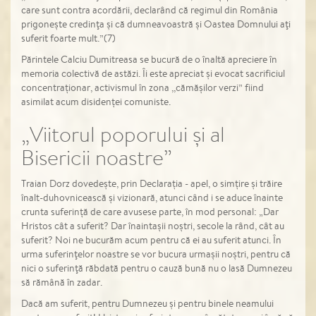
care sunt contra acordării, declarând că regimul din România
prigoneşte credinţa şi că dumneavoastră şi Oastea Domnului aţi
suferit foarte mult.”(7)
Părintele Calciu Dumitreasa se bucură de o înaltă apreciere în
memoria colectivă de astăzi. Îi este apreciat și evocat sacrificiul
concentraționar, activismul în zona ,,cămășilor verzi” fiind
asimilat acum disidenței comuniste.
„Viitorul poporului și al
Bisericii noastre”
Traian Dorz dovedește, prin Declarația - apel, o simțire și trăire
înalt-duhovnicească și vizionară, atunci când i se aduce înainte
crunta suferință de care avusese parte, în mod personal: „Dar
Hristos cât a suferit? Dar înaintaşii noştri, secole la rând, cât au
suferit? Noi ne bucurăm acum pentru că ei au suferit atunci. În
urma suferinţelor noastre se vor bucura urmaşii noştri, pentru că
nici o suferinţă răbdată pentru o cauză bună nu o lasă Dumnezeu
să rămână în zadar.
Dacă am suferit, pentru Dumnezeu şi pentru binele neamului