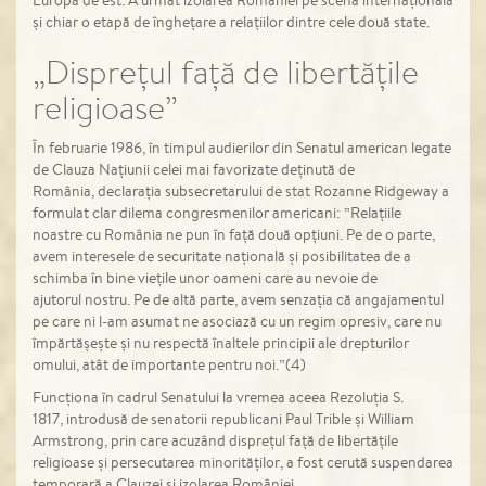
și chiar o etapă de înghețare a relațiilor dintre cele două state.
„Disprețul față de libertățile
religioase”
În februarie 1986, în timpul audierilor din Senatul american legate
de Clauza Națiunii celei mai favorizate deținută de
România, declarația subsecretarului de stat Rozanne Ridgeway a
formulat clar dilema congresmenilor americani: ”Relațiile
noastre cu România ne pun în față două opțiuni. Pe de o parte,
avem interesele de securitate națională și posibilitatea de a
schimba în bine viețile unor oameni care au nevoie de
ajutorul nostru. Pe de altă parte, avem senzația că angajamentul
pe care ni l-am asumat ne asociază cu un regim opresiv, care nu
împărtășește și nu respectă înaltele principii ale drepturilor
omului, atât de importante pentru noi.”(4)
Funcționa în cadrul Senatului la vremea aceea Rezoluția S.
1817, introdusă de senatorii republicani Paul Trible și William
Armstrong, prin care acuzând disprețul față de libertățile
religioase și persecutarea minorităților, a fost cerută suspendarea
temporară a Clauzei și izolarea României.