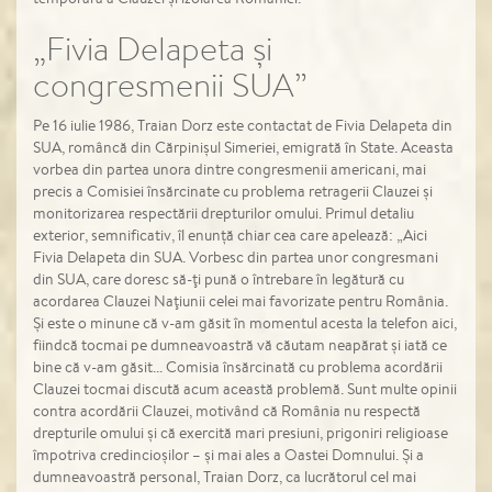
„Fivia Delapeta și
congresmenii SUA”
Pe 16 iulie 1986, Traian Dorz este contactat de Fivia Delapeta din
SUA, româncă din Cărpinișul Simeriei, emigrată în State. Aceasta
vorbea din partea unora dintre congresmenii americani, mai
precis a Comisiei însărcinate cu problema retragerii Clauzei și
monitorizarea respectării drepturilor omului. Primul detaliu
exterior, semnificativ, îl enunță chiar cea care apelează: „Aici
Fivia Delapeta din SUA. Vorbesc din partea unor congresmani
din SUA, care doresc să-ţi pună o întrebare în legătură cu
acordarea Clauzei Naţiunii celei mai favorizate pentru România.
Şi este o minune că v-am găsit în momentul acesta la telefon aici,
fiindcă tocmai pe dumneavoastră vă căutam neapărat şi iată ce
bine că v-am găsit... Comisia însărcinată cu problema acordării
Clauzei tocmai discută acum această problemă. Sunt multe opinii
contra acordării Clauzei, motivând că România nu respectă
drepturile omului şi că exercită mari presiuni, prigoniri religioase
împotriva credincioşilor – şi mai ales a Oastei Domnului. Şi a
dumneavoastră personal, Traian Dorz, ca lucrătorul cel mai