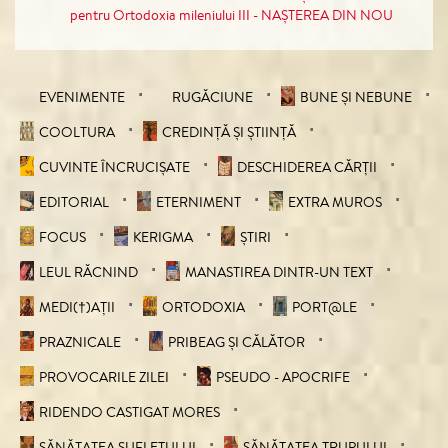
pentru Ortodoxia mileniului III - NAȘTEREA DIN NOU
EVENIMENTE
RUGĂCIUNE
BUNE ȘI NEBUNE
COOLTURA
CREDINȚĂ ȘI ȘTIINȚĂ
CUVINTE ÎNCRUCIŞATE
DESCHIDEREA CĂRȚII
EDITORIAL
ETERNIMENT
EXTRA MUROS
FOCUS
KERIGMA
ȘTIRI
LEUL RĂCNIND
MANASTIREA DINTR-UN TEXT
MEDI(†)AȚII
ORTODOXIA
PORT@LE
PRAZNICALE
PRIBEAG ȘI CĂLĂTOR
PROVOCARILE ZILEI
PSEUDO - APOCRIFE
RIDENDO CASTIGAT MORES
SĂNĂTATEA SUFLETULUI
SĂNĂTATEA TRUPULUI