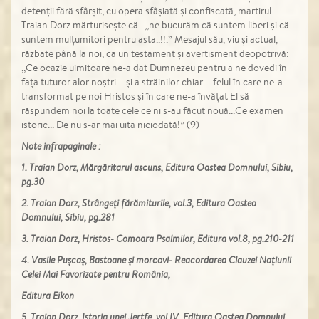
detenții fără sfârșit, cu opera sfâșiată și confiscată, martirul
Traian Dorz mărturisește că…,,ne bucurăm că suntem liberi și că
suntem mulțumitori pentru asta..!!.” Mesajul său, viu și actual,
răzbate până la noi, ca un testament și avertisment deopotrivă:
,,Ce ocazie uimitoare ne-a dat Dumnezeu pentru a ne dovedi în
fața tuturor alor noștri – și a străinilor chiar – felul în care ne-a
transformat pe noi Hristos și în care ne-a învățat El să
răspundem noi la toate cele ce ni s-au făcut nouă...Ce examen
istoric... De nu s-ar mai uita niciodată!” (9)
Note infrapaginale :
1. Traian Dorz, Mărgăritarul ascuns,
Editura Oastea Domnului, Sibiu,
pg.30
2. Traian Dorz, Strângeți fărămiturile,
vol.3, Editura Oastea
Domnului,
Sibiu, pg.281
3. Traian Dorz, Hristos- Comoara
Psalmilor, Editura vol.8, pg.210-211
4. Vasile Pușcaș, Bastoane și morcovi-
Reacordarea Clauzei Națiunii
Celei
Mai Favorizate pentru România,
Editura Eikon
5. Traian Dorz, Istoria unei Jertfe,
vol.IV, Editura Oastea Domnului,