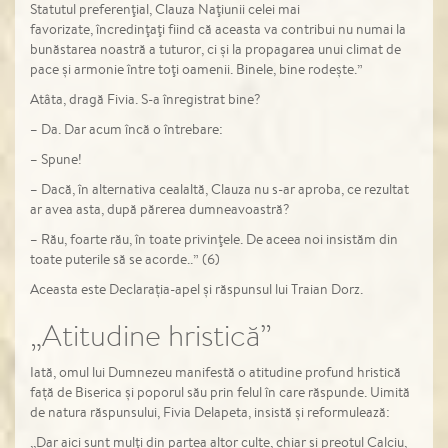
Statutul preferenţial, Clauza Naţiunii celei mai
favorizate, încredinţaţi fiind că aceasta va contribui nu numai la
bunăstarea noastră a tuturor, ci şi la propagarea unui climat de
pace şi armonie între toţi oamenii. Binele, bine rodeşte.”
Atâta, dragă Fivia. S-a înregistrat bine?
– Da. Dar acum încă o întrebare:
– Spune!
– Dacă, în alternativa cealaltă, Clauza nu s-ar aproba, ce rezultat
ar avea asta, după părerea dumneavoastră?
– Rău, foarte rău, în toate privinţele. De aceea noi insistăm din
toate puterile să se acorde..” (6)
Aceasta este Declarația-apel și răspunsul lui Traian Dorz.
„Atitudine hristică”
Iată, omul lui Dumnezeu manifestă o atitudine profund hristică
față de Biserica și poporul său prin felul în care răspunde. Uimită
de natura răspunsului, Fivia Delapeta, insistă și reformulează:
,,Dar aici sunt mulţi din partea altor culte, chiar şi preotul Calciu,