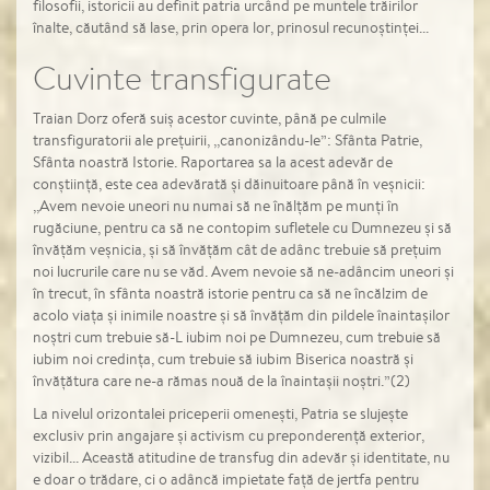
filosofii, istoricii au definit patria urcând pe muntele trăirilor
înalte, căutând să lase, prin opera lor, prinosul recunoștinței...
Cuvinte transfigurate
Traian Dorz oferă suiș acestor cuvinte, până pe culmile
transfiguratorii ale prețuirii, ,,canonizându-le”: Sfânta Patrie,
Sfânta noastră Istorie. Raportarea sa la acest adevăr de
conștiință, este cea adevărată și dăinuitoare până în veșnicii:
,,Avem nevoie uneori nu numai să ne înălțăm pe munți în
rugăciune, pentru ca să ne contopim sufletele cu Dumnezeu și să
învățăm veșnicia, și să învățăm cât de adânc trebuie să prețuim
noi lucrurile care nu se văd. Avem nevoie să ne-adâncim uneori și
în trecut, în sfânta noastră istorie pentru ca să ne încălzim de
acolo viața și inimile noastre și să învățăm din pildele înaintașilor
noștri cum trebuie să-L iubim noi pe Dumnezeu, cum trebuie să
iubim noi credința, cum trebuie să iubim Biserica noastră și
învățătura care ne-a rămas nouă de la înaintașii noștri.”(2)
La nivelul orizontalei priceperii omenești, Patria se slujește
exclusiv prin angajare și activism cu preponderență exterior,
vizibil... Această atitudine de transfug din adevăr și identitate, nu
e doar o trădare, ci o adâncă impietate față de jertfa pentru