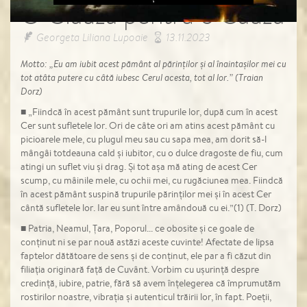
O Clauză pentru o Cauză
Georgeta Liliana Lupoaie
13.11.2023
Motto: „Eu am iubit acest pământ al părinților și al înaintașilor mei cu
tot atâta putere cu câtă iubesc Cerul acesta, tot al lor.” (Traian
Dorz)
■ „Fiindcă în acest pământ sunt trupurile lor, după cum în acest
Cer sunt sufletele lor. Ori de câte ori am atins acest pământ cu
picioarele mele, cu plugul meu sau cu sapa mea, am dorit să-l
mângâi totdeauna cald și iubitor, cu o dulce dragoste de fiu, cum
atingi un suflet viu și drag. Și tot așa mă ating de acest Cer
scump, cu mâinile mele, cu ochii mei, cu rugăciunea mea. Fiindcă
în acest pământ suspină trupurile părinților mei și în acest Cer
cântă sufletele lor. Iar eu sunt între amândouă cu ei.”(1) (T. Dorz)
■ Patria, Neamul, Țara, Poporul... ce obosite și ce goale de
conținut ni se par nouă astăzi aceste cuvinte! Afectate de lipsa
faptelor dătătoare de sens și de conținut, ele par a fi căzut din
filiația originară față de Cuvânt. Vorbim cu ușurință despre
credință, iubire, patrie, fără să avem înțelegerea că împrumutăm
rostirilor noastre, vibrația și autenticul trăirii lor, în fapt. Poeții,