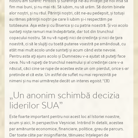
nostru am suferit! Hristos şi suferinţa ne-au învăţat pe noi însă să
fim mai buni, şi nu mai răi. Să iubim, nu să urâm. Să dorim binele
alor noştri, şi nu răul. Părinţii noştri, cât ne-au pedepsit, şi totuşi
au rămas părinţii noştri pe care îi iubim şi-i respectăm pe
totdeauna. Aşa este şi cu Biserica şi cu patria noastră. Şi voi acolo
sunteţi nişte ramuri mai îndepărtate, dar tot din trunchiul
copacului nostru. Să nu vă rupeţi nici de credinţa şi nici de ţara
noastră, ci să le slujiţi cu toată puterea voastră pe amândouă, cu
atât mai mult acolo unde sunteţi şi acum când este nevoie.
Pentru asta aţi ajuns acolo şi Dumnezeu v-a ajutat să puteţi face
ceva. Nu vă rupeţi de trunchiul neamului şi al credinţei care v-a
născut, căci cine se rupe de acestea este un om pierdut, orice s-ar
pretinde el că este. Un astfel de suflet nu mai reprezintă pe
nimeni şi nu mai urmăreşte decât un interes egoist.”(8)
„Un anonim schimbă decizia
liderilor SUA”
Este foarte important pentru noi acest loc al Istoriei noastre,
acum și aici, în perspectiva Veșniciei. Intrând în detalii, acestea
par amănunte economice, financiare, politice, greu de parcurs.
Dar toate câte par insignifiante, tăinuiesc înțelegeri de