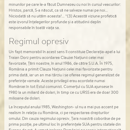
minunilor pe care le-a făcut Dumnezeu cu noi în cursul veacurilor:
Hristos, parcă, S-a născut, ca să ne salveze numai pe noi...
Niciodată să nu uităm aceasta!... ”(3) Această viziune profetică
este izvorul înțelegerilor profunde și a atitudinii deplin
responsabile în toată viața sa.
Regimul opresiv
Un fapt memorabil în acest sens îl constituie Declarația-apel a lui
Traian Dorz pentru acordarea Clauzei Națiunii celei mai
favorizate, Țării noastre, în anul 1986, de către S.U.A. În 1975,
România a primit Clauza Națiunii celei mai favorizate pentru
prima dată, iar un an mai târziu i se oferea regimul generalizat de
preferințe vamale. Aceste privilegii erau acordate numai
României în tot Estul comunist. Comerțul cu SUA ajunsese în
1980 la un miliard de dolari, în timp ce cu URSS era de doar 300
milioane de dolari.
La începutul anului 1985, Washington- ul nu a mai pus accent pe
realism în relația cu România, ci pe respectarea drepturilor
omului. Din cauza regimului opresiv, Țara noastră coborâse de pe
prima poziție, pe ultimul loc în preferințele SUA pentru statele din
Europa de est. A urmat izolarea României pe scena internațională