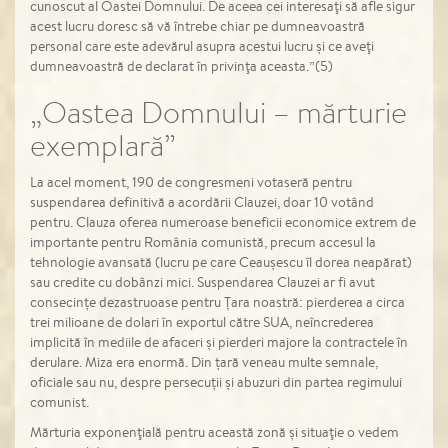
cunoscut al Oastei Domnului. De aceea cei interesaţi să afle sigur
acest lucru doresc să vă întrebe chiar pe dumneavoastră
personal care este adevărul asupra acestui lucru şi ce aveţi
dumneavoastră de declarat în privinţa aceasta.”(5)
„Oastea Domnului – mărturie
exemplară”
La acel moment, 190 de congresmeni votaseră pentru
suspendarea definitivă a acordării Clauzei, doar 10 votând
pentru. Clauza oferea numeroase beneficii economice extrem de
importante pentru România comunistă, precum accesul la
tehnologie avansată (lucru pe care Ceaușescu îl dorea neapărat)
sau credite cu dobânzi mici. Suspendarea Clauzei ar fi avut
consecințe dezastruoase pentru Țara noastră: pierderea a circa
trei milioane de dolari în exportul către SUA, neîncrederea
implicită în mediile de afaceri și pierderi majore la contractele în
derulare. Miza era enormă. Din țară veneau multe semnale,
oficiale sau nu, despre persecuții și abuzuri din partea regimului
comunist.
Mărturia exponenţială pentru această zonă şi situaţie o vedem