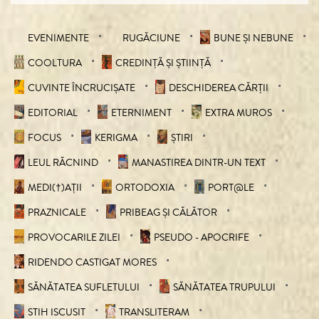
EVENIMENTE
RUGĂCIUNE
BUNE ȘI NEBUNE
COOLTURA
CREDINȚĂ ȘI ȘTIINȚĂ
CUVINTE ÎNCRUCIŞATE
DESCHIDEREA CĂRȚII
EDITORIAL
ETERNIMENT
EXTRA MUROS
FOCUS
KERIGMA
ȘTIRI
LEUL RĂCNIND
MANASTIREA DINTR-UN TEXT
MEDI(†)AȚII
ORTODOXIA
PORT@LE
PRAZNICALE
PRIBEAG ȘI CĂLĂTOR
PROVOCARILE ZILEI
PSEUDO - APOCRIFE
RIDENDO CASTIGAT MORES
SĂNĂTATEA SUFLETULUI
SĂNĂTATEA TRUPULUI
STIH ISCUSIT
TRANSLITERAM