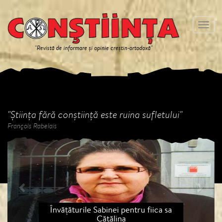
Meniu
"Revistă de informare și opinie creștin-ortodoxă"
"Știința fără conștiință este ruina sufletului"
François Rabelais
Previous
Next
Învățăturile Sabinei pentru fiica sa
Cătălina