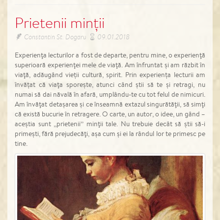
Prietenii minții
Constantin St. Dogaru
09.01.2018
Experienţa lecturilor a fost de departe, pentru mine, o experienţă
superioară experienţei mele de viaţă. Am înfruntat şi am răzbit în
viaţă, adăugând vieții cultură, spirit. Prin experiența lecturii am
învățat că viaţa sporeşte, atunci când ştii să te şi retragi, nu
numai să dai năvală în afară, umplându-te cu tot felul de nimicuri.
Am învăţat detaşarea şi ce înseamnă extazul singurătăţii, să simţi
că există bucurie în retragere. O carte, un autor, o idee, un gând –
aceştia sunt ,,prietenii’’ minţii tale. Nu trebuie decât să ştii să-i
primeşti, fără prejudecăţi, aşa cum şi ei la rândul lor te primesc pe
tine.