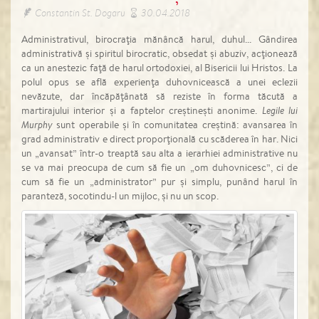
Constantin St. Dogaru
30.04.2018
Administrativul, birocraţia mănâncă harul, duhul... Gândirea
administrativă şi spiritul birocratic, obsedat şi abuziv, acţionează
ca un anestezic faţă de harul ortodoxiei, al Bisericii lui Hristos. La
polul opus se află experienţa duhovnicească a unei eclezii
nevăzute, dar încăpăţânată să reziste în forma tăcută a
martirajului interior şi a faptelor creştineşti anonime.
Legile lui
Murphy
sunt operabile şi în comunitatea creştină: avansarea în
grad administrativ e direct proporţională cu scăderea în har. Nici
un „avansat” într-o treaptă sau alta a ierarhiei administrative nu
se va mai preocupa de cum să fie un „om duhovnicesc”, ci de
cum să fie un „administrator” pur şi simplu, punând harul în
paranteză, socotindu-l un mijloc, şi nu un scop.