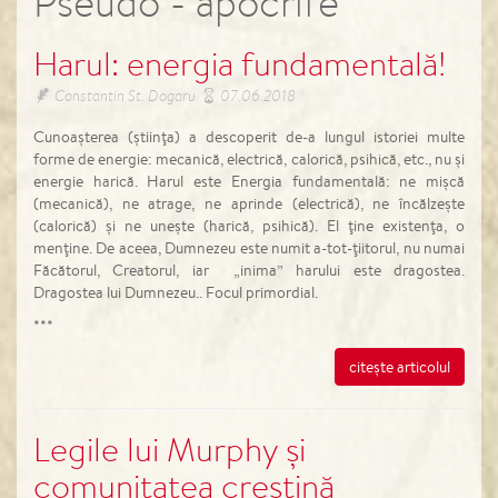
Pseudo - apocrife
Harul: energia fundamentală!
Constantin St. Dogaru
07.06.2018
Cunoaşterea (ştiinţa) a descoperit de-a lungul istoriei multe
forme de energie: mecanică, electrică, calorică, psihică, etc., nu şi
energie harică. Harul este Energia fundamentală: ne mişcă
(mecanică), ne atrage, ne aprinde (electrică), ne încălzeşte
(calorică) şi ne uneşte (harică, psihică). El ţine existenţa, o
menţine. De aceea, Dumnezeu este numit a-tot-ţiitorul, nu numai
Făcătorul, Creatorul, iar „inima” harului este dragostea.
Dragostea lui Dumnezeu.. Focul primordial.
***
citește articolul
Legile lui Murphy și
comunitatea creștină