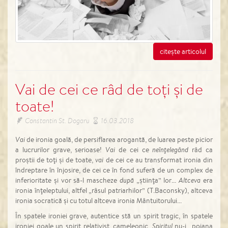
citește articolul
Vai de cei ce râd de toți și de
toate!
Constantin St. Dogaru
16.03.2018
Vai
de ironia goală, de persiflarea arogantă, de luarea peste picior
a lucrurilor grave, serioase!
Vai
de cei ce
neînţelegând
râd ca
proştii de toţi şi de toate,
vai
de cei ce au transformat ironia din
îndreptare în înjosire, de cei ce în fond suferă de un complex de
inferioritate şi vor să-l mascheze
după
„ştiinţa” lor...
Altceva
era
ironia înţeleptului, altfel „râsul patriarhilor” (T.Baconsky), altceva
ironia socratică şi cu totul altceva ironia Mântuitorului...
În spatele ironiei grave, autentice stă un spirit tragic, în spatele
ironiei goale un spirit relativist, cameleonic.
Spiritul
nu-i „poiana