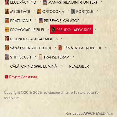
LEUL RĂCNIND
MANASTIREA DINTR-UN TEXT
MEDI(†)AȚII
ORTODOXIA
PORT@LE
PRAZNICALE
PRIBEAG ȘI CĂLĂTOR
PROVOCARILE ZILEI
PSEUDO - APOCRIFE
RIDENDO CASTIGAT MORES
SĂNĂTATEA SUFLETULUI
SĂNĂTATEA TRUPULUI
STIH ISCUSIT
TRANSLITERAM
CĂLĂTORIND SPRE LUMINĂ
REMEMBER
RevistaConstiinta
Copyright ©2016-2026 revistaconstiinta.ro Toate drepturile
rezervate
Realizat de
APACHE
MEDIA.ro