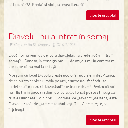
lui Iocan” (M. Preda) şi nici „cafenea literară”...
citește articolul
Diavolul nu a intrat în șomaj
Constantin St. Dogaru
02.02.2018
Dacă noi nu i-am da de lucru diavolului, nu credeţi că ar intra în
şomaj?... Dar aşa, în condiţia omului de azi, a lumii în care trăim,
aproape că nu mai face faţă...
Noi ştim că locul Diavolului este acolo, în iadul nefiinţei. Atunci,
de ce nu stă acolo şi umblă pe aici, printre noi, făcându-se
,,prietenul’’ nostru şi ,,tovarăşul’’ nostru de drum? Pentru că noi
nu-l lăsăm în pace şi-i dăm de lucru. Ce fericit poate să fie, şi ce
trist e Dumnezeul din noi!... Doamne, ce ,,savant’’ (deştept) este
Diavolul, şi cât de ,,sărac cu duhul’’ eşti Tu... Cine citeşte, să
înţeleagă.
citește articolul