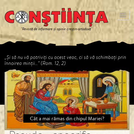
Meniu
"Revistă de informare și opinie creștin-ortodoxă"
„Și să nu vă potriviți cu acest veac, ci să vă schimbați prin
înnoirea minții…” (Rom. 12, 2)
Previous
Next
Cât a mai rămas din chipul Mariei?