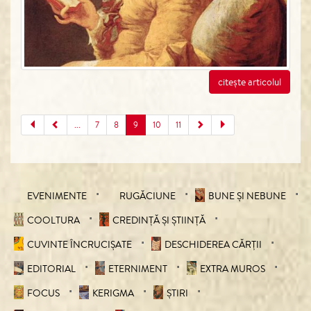
citește articolul
...
7
8
9
10
11
EVENIMENTE
RUGĂCIUNE
BUNE ȘI NEBUNE
COOLTURA
CREDINȚĂ ȘI ȘTIINȚĂ
CUVINTE ÎNCRUCIŞATE
DESCHIDEREA CĂRȚII
EDITORIAL
ETERNIMENT
EXTRA MUROS
FOCUS
KERIGMA
ȘTIRI