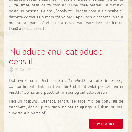
„Uite, frate, asta căuta cămila”. După care bătrânul a bătut-o
peste un picior și i-a zis: „Scoală-te”. Îndată cămila s-a sculat și,
datorită vorbei lui, a mers câțiva pași. Apoi iar s-a așezat și nu s-a
mai sculat până când nu s-a descărcat toate lucrurile furate.
După aceea a plecat.
Nu aduce anul cât aduce
ceasul!
01.03.2017
Doi evrei, unul tânăr, celălalt în vârstă, se află în același
compartiment dintr-un tren. Tânărul îl întreabă pe cel mai în
vârstă: ”Cer iertare, puteți să-mi spuneți cât este ceasul?”
Nici un răspuns. Ofensat, tânărul se face mic pe colțul lui de
banchetă, dar cu puțin timp înainte să ajungă la Lublin, nu mai
suportă și își varsă oful:
citește articolul