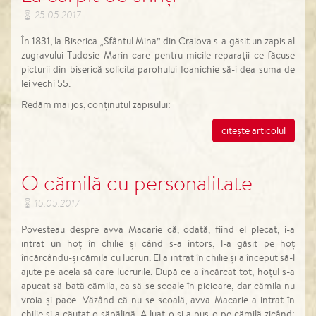
25.05.2017
În 1831, la Biserica „Sfântul Mina” din Craiova s-a găsit un zapis al
zugravului Tudosie Marin care pentru micile reparații ce făcuse
picturii din biserică solicita parohului Ioanichie să-i dea suma de
lei vechi 55.
Redăm mai jos, conținutul zapisului:
citește articolul
O cămilă cu personalitate
15.05.2017
Povesteau despre avva Macarie că, odată, fiind el plecat, i-a
intrat un hoț în chilie și când s-a întors, l-a găsit pe hoț
încărcându-și cămila cu lucruri. El a intrat în chilie și a început să-l
ajute pe acela să care lucrurile. După ce a încărcat tot, hoțul s-a
apucat să bată cămila, ca să se scoale în picioare, dar cămila nu
vroia și pace. Văzând că nu se scoală, avva Macarie a intrat în
chilie și a căutat o săpăligă. A luat-o și a pus-o pe cămilă zicând: