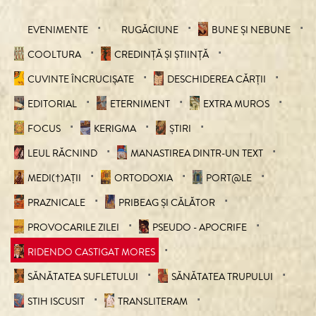
EVENIMENTE
RUGĂCIUNE
BUNE ȘI NEBUNE
COOLTURA
CREDINȚĂ ȘI ȘTIINȚĂ
CUVINTE ÎNCRUCIŞATE
DESCHIDEREA CĂRȚII
EDITORIAL
ETERNIMENT
EXTRA MUROS
FOCUS
KERIGMA
ȘTIRI
LEUL RĂCNIND
MANASTIREA DINTR-UN TEXT
MEDI(†)AȚII
ORTODOXIA
PORT@LE
PRAZNICALE
PRIBEAG ȘI CĂLĂTOR
PROVOCARILE ZILEI
PSEUDO - APOCRIFE
RIDENDO CASTIGAT MORES
SĂNĂTATEA SUFLETULUI
SĂNĂTATEA TRUPULUI
STIH ISCUSIT
TRANSLITERAM