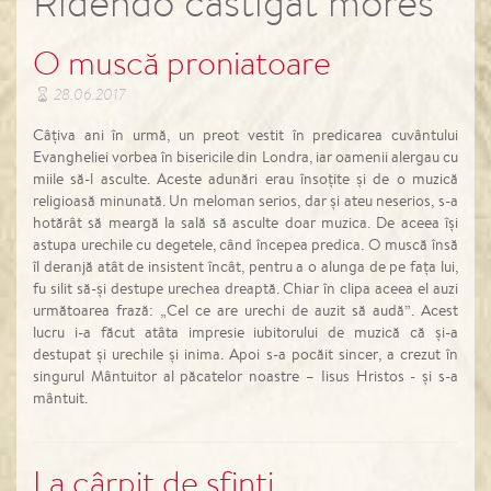
Ridendo castigat mores
O muscă proniatoare
28.06.2017
Câțiva ani în urmă, un preot vestit în predicarea cuvântului
Evangheliei vorbea în bisericile din Londra, iar oamenii alergau cu
miile să-l asculte. Aceste adunări erau însoțite și de o muzică
religioasă minunată. Un meloman serios, dar și ateu neserios, s-a
hotărât să meargă la sală să asculte doar muzica. De aceea își
astupa urechile cu degetele, când începea predica. O muscă însă
îl deranjă atât de insistent încât, pentru a o alunga de pe fața lui,
fu silit să-și destupe urechea dreaptă. Chiar în clipa aceea el auzi
următoarea frază: „Cel ce are urechi de auzit să audă”. Acest
lucru i-a făcut atâta impresie iubitorului de muzică că și-a
destupat și urechile și inima. Apoi s-a pocăit sincer, a crezut în
singurul Mântuitor al păcatelor noastre – Iisus Hristos - și s-a
mântuit.
La cârpit de sfinți