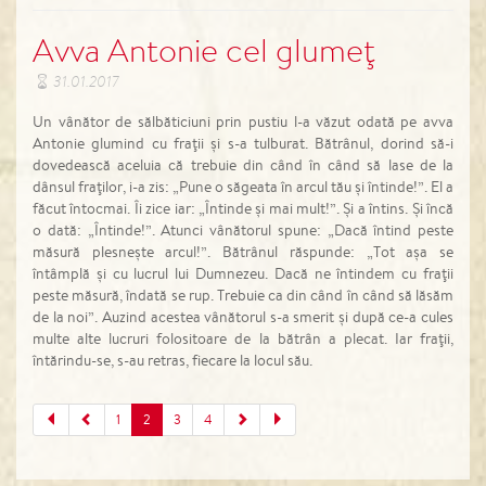
Avva Antonie cel glumeţ
31.01.2017
Un vânător de sălbăticiuni prin pustiu l-a văzut odată pe avva
Antonie glumind cu fraţii şi s-a tulburat. Bătrânul, dorind să-i
dovedească aceluia că trebuie din când în când să lase de la
dânsul fraţilor, i-a zis: „Pune o săgeata în arcul tău şi întinde!”. El a
făcut întocmai. Îi zice iar: „Întinde şi mai mult!”. Şi a întins. Şi încă
o dată: „Întinde!”. Atunci vânătorul spune: „Dacă întind peste
măsură plesneşte arcul!”. Bătrânul răspunde: „Tot aşa se
întâmplă şi cu lucrul lui Dumnezeu. Dacă ne întindem cu fraţii
peste măsură, îndată se rup. Trebuie ca din când în când să lăsăm
de la noi”. Auzind acestea vânătorul s-a smerit şi după ce-a cules
multe alte lucruri folositoare de la bătrân a plecat. Iar fraţii,
întărindu-se, s-au retras, fiecare la locul său.
1
2
3
4