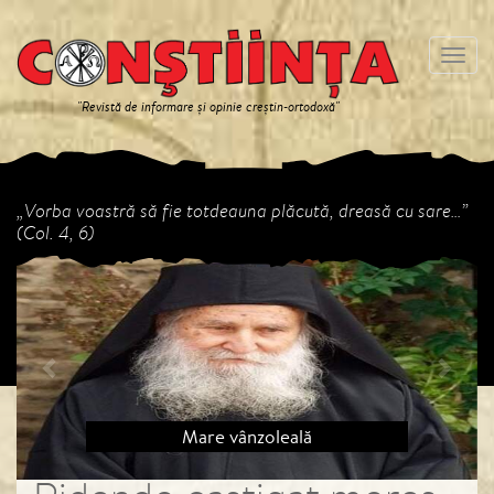
Meniu
"Revistă de informare și opinie creștin-ortodoxă"
„Vorba voastră să fie totdeauna plăcută, dreasă cu sare…”
(Col. 4, 6)
Previous
Next
Mare vânzoleală