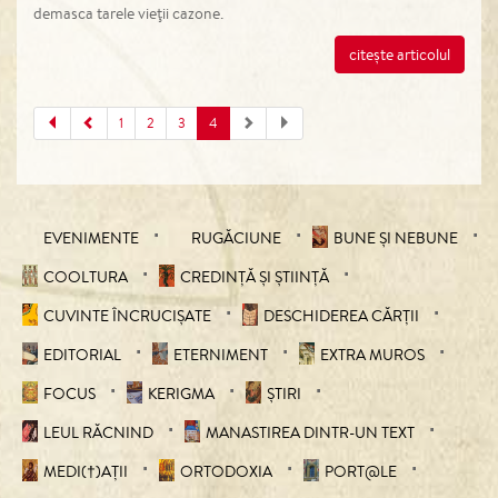
demasca tarele vieţii cazone.
citește articolul
1
2
3
4
EVENIMENTE
RUGĂCIUNE
BUNE ȘI NEBUNE
COOLTURA
CREDINȚĂ ȘI ȘTIINȚĂ
CUVINTE ÎNCRUCIŞATE
DESCHIDEREA CĂRȚII
EDITORIAL
ETERNIMENT
EXTRA MUROS
FOCUS
KERIGMA
ȘTIRI
LEUL RĂCNIND
MANASTIREA DINTR-UN TEXT
MEDI(†)AȚII
ORTODOXIA
PORT@LE