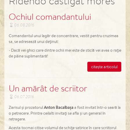
Ridendo castigat mores
Ochiul comandantului
06.08.2016
Comandantul unui lagăr de concentrare, vestit pentru cruzimea
sa, se adresează unui deţinut:
- Dacă vei ghici care dintre ochii mei este de sticlă vei avea o raţie
de pâine suplimentară!
citește articolul
Un amărât de scriitor
06.07.2016
Ziarisul şi prozatorul
Anton Bacalbaşa
a fost invitat într-o seară la
o petrecere. Printre ceilalti invitaţi se afla şi un general în
retragere.
Acesta tocmai citise volumul de schiţe satirice în care scriitorul