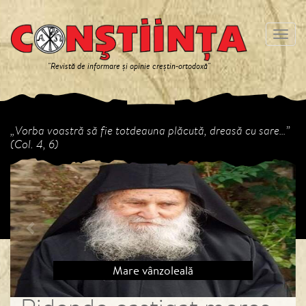
Meniu
"Revistă de informare și opinie creștin-ortodoxă"
„Vorba voastră să fie totdeauna plăcută, dreasă cu sare…”
(Col. 4, 6)
Previous
Next
Mare vânzoleală