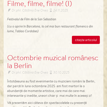
Filme, filme, filme! (I)
Dr.phil. Cătălina Ene Onea
24.11.2025
Festivalul de Film de la San Sebastian
(
cu o oprire în Barcelona, la cel mai bun restaurant flamenco din
lume, Tablao Cordobes)
citește articolul
Octombrie muzical românesc
la Berlin
Dr.phil. Cătălina Ene Onea
30.10.2025
Întotdeauna au fost evenimente cu muzicieni români la Berlin,
dar parcă în luna octombrie 2025 am fost martori la o
abundență de momente artistice, care mai de care mai
interesante și inedite, uneori chiar și mai multe în aceeași zi!
Vă prezentăm aici câteva din spectacolelele cu prezență