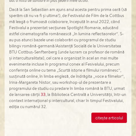
dat o notă de savoare în plus șederii mele acolo.
Dacă la San Sebastian am ajuns anul acesta pentru prima oară (să
sperăm că nu va fi și ultima!), de Festivalul de Film de la Cottbus
mă leagă o frumoasă colaborare, începută în anul 2022, când
Festivalul a prezentat secțiunea Spotlight Romania, aducând
astfel cinematografia românească „în lumina reflectaorelor”. S-
au pus atunci bazele unei colaborări cu programul de studiu
bilingv română-germană/Asistență Socială de la Universitatea
BTU Cottbus-Senftenberg (unde lucram ca profesor de română
și interculturalitate), cel care a organizat în acel an mai multe
evenimente incluse în programul conex al Fesivalului, precum
conferința online cu tema „Scurtă istorie a filmului românesc”,
susținută online, în limba engleză, de îndrăgita „voce a filmelor”,
Irina-Margareta Nistor, sau workshop-ul de prezentare a
programului de studiu cu predare în limba română la BTU, urmat
de lansarea cărții
33
, la Biblioteca Centrală a Universității, într-un
context internațional și intercultural, chiar în timpul Festivalului,
ediția cu numărul 32.
citește articolul