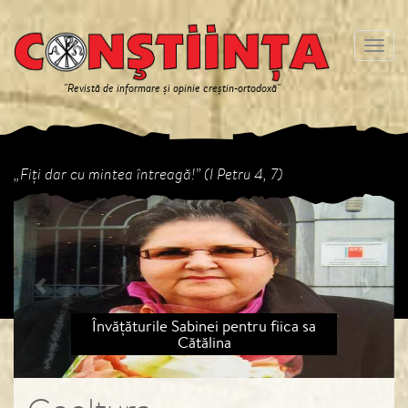
Meniu
"Revistă de informare și opinie creștin-ortodoxă"
„Fiți dar cu mintea întreagă!” (I Petru 4, 7)
Previous
Next
Învățăturile Sabinei pentru fiica sa
Cătălina