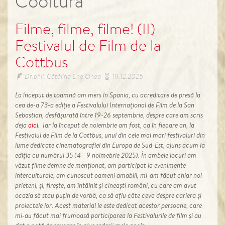
Cooltura
Filme, filme, filme! (II)
Festivalul de Film de la
Cottbus
Dr.phil. Cătălina Ene Onea
19.12.2025
La început de toamnă am mers în Spania, cu acreditare de presă la
cea de-a 73-a ediție a Festivalului Internațional de Film de la San
Sebastian, desfășurată între 19-26 septembrie, despre care am scris
deja
aici
. Iar la început de noiembrie am fost, ca în fiecare an, la
Festivalul de Film de la Cottbus, unul din cele mai mari festivaluri din
lume dedicate cinematografiei din Europa de Sud-Est, ajuns acum la
ediția cu numărul 35 (4 - 9 noimebrie 2025). În ambele locuri am
văzut filme demne de menționat, am participat la evenimente
interculturale, am cunoscut oameni amabili, mi-am făcut chiar noi
prieteni, și, firește, am întâlnit și cineaști români, cu care am avut
ocazia să stau puțin de vorbă, ca să aflu câte ceva despre cariera și
proiectele lor. Acest material le este dedicat acestor persoane, care
mi-au făcut mai frumoasă participarea la Festivalurile de film și au