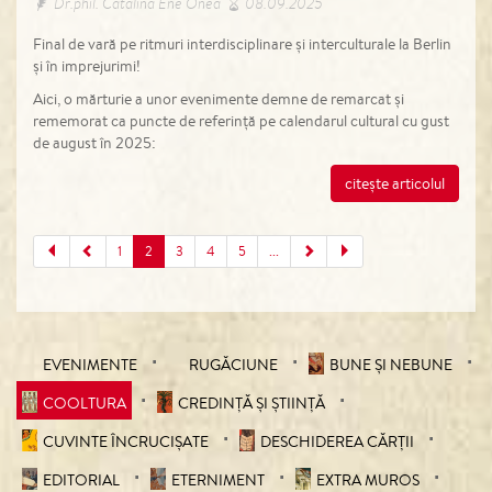
Dr.phil. Cătălina Ene Onea
08.09.2025
Final de vară pe ritmuri interdisciplinare și interculturale la Berlin
și în imprejurimi!
Aici, o mărturie a unor evenimente demne de remarcat și
rememorat ca puncte de referință pe calendarul cultural cu gust
de august în 2025:
citește articolul
1
2
3
4
5
...
EVENIMENTE
RUGĂCIUNE
BUNE ȘI NEBUNE
COOLTURA
CREDINȚĂ ȘI ȘTIINȚĂ
CUVINTE ÎNCRUCIŞATE
DESCHIDEREA CĂRȚII
EDITORIAL
ETERNIMENT
EXTRA MUROS