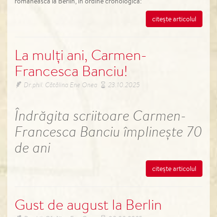
românească la Berlin, în ordine cronologică:
citește articolul
La mulți ani, Carmen-
Francesca Banciu!
Dr.phil. Cătălina Ene Onea
23.10.2025
Îndrăgita scriitoare Carmen-
Francesca Banciu împlinește 70
de ani
citește articolul
Gust de august la Berlin