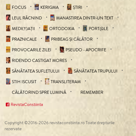
FOCUS
KERIGMA
ȘTIRI
LEUL RĂCNIND
MANASTIREA DINTR-UN TEXT
MEDI(†)AȚII
ORTODOXIA
PORT@LE
PRAZNICALE
PRIBEAG ȘI CĂLĂTOR
PROVOCARILE ZILEI
PSEUDO - APOCRIFE
RIDENDO CASTIGAT MORES
SĂNĂTATEA SUFLETULUI
SĂNĂTATEA TRUPULUI
STIH ISCUSIT
TRANSLITERAM
CĂLĂTORIND SPRE LUMINĂ
REMEMBER
RevistaConstiinta
Copyright ©2016-2026 revistaconstiinta.ro Toate drepturile
rezervate