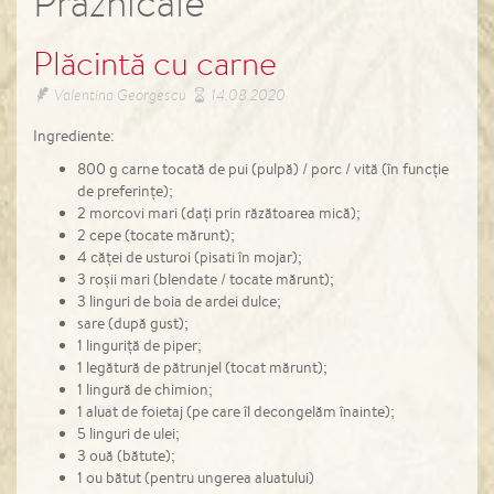
Praznicale
Plăcintă cu carne
Valentina Georgescu
14.08.2020
Ingrediente:
800 g carne tocată de pui (pulpă) / porc / vită (în funcție
de preferințe);
2 morcovi mari (dați prin răzătoarea mică);
2 cepe (tocate mărunt);
4 căței de usturoi (pisati în mojar);
3 roșii mari (blendate / tocate mărunt);
3 linguri de boia de ardei dulce;
sare (după gust);
1 linguriță de piper;
1 legătură de pătrunjel (tocat mărunt);
1 lingură de chimion;
1 aluat de foietaj (pe care îl decongelăm înainte);
5 linguri de ulei;
3 ouă (bătute);
1 ou bătut (pentru ungerea aluatului)