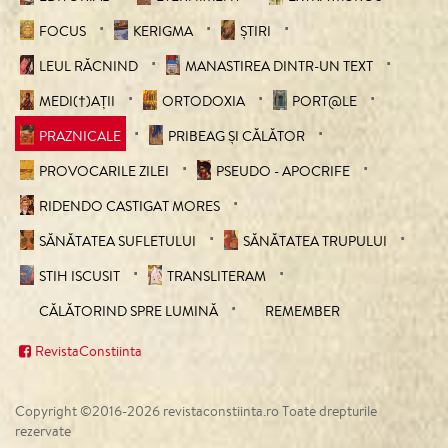
FOCUS
KERIGMA
ȘTIRI
LEUL RĂCNIND
MANASTIREA DINTR-UN TEXT
MEDI(†)AȚII
ORTODOXIA
PORT@LE
PRAZNICALE
PRIBEAG ȘI CĂLĂTOR
PROVOCARILE ZILEI
PSEUDO - APOCRIFE
RIDENDO CASTIGAT MORES
SĂNĂTATEA SUFLETULUI
SĂNĂTATEA TRUPULUI
STIH ISCUSIT
TRANSLITERAM
CĂLĂTORIND SPRE LUMINĂ
REMEMBER
RevistaConstiinta
Copyright ©2016-2026 revistaconstiinta.ro Toate drepturile
rezervate