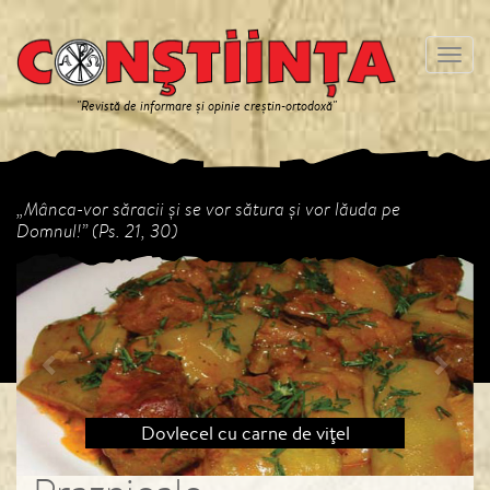
Meniu
"Revistă de informare și opinie creștin-ortodoxă"
„Mânca-vor săracii și se vor sătura și vor lăuda pe
Domnul!” (Ps. 21, 30)
Previous
Next
Dovlecel cu carne de viţel