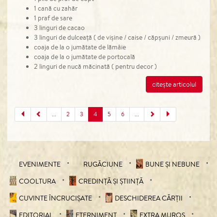
1 cană cu zahăr
1 praf de sare
3 linguri de cacao
3 linguri de dulceață ( de vișine / caise / căpșuni / zmeură )
coaja de la o jumătate de lămâie
coaja de la o jumătate de portocală
2 linguri de nucă măcinată ( pentru decor )
citește articolul
...
2
3
4
5
6
...
EVENIMENTE
RUGĂCIUNE
BUNE ȘI NEBUNE
COOLTURA
CREDINȚĂ ȘI ȘTIINȚĂ
CUVINTE ÎNCRUCIŞATE
DESCHIDEREA CĂRȚII
EDITORIAL
ETERNIMENT
EXTRA MUROS