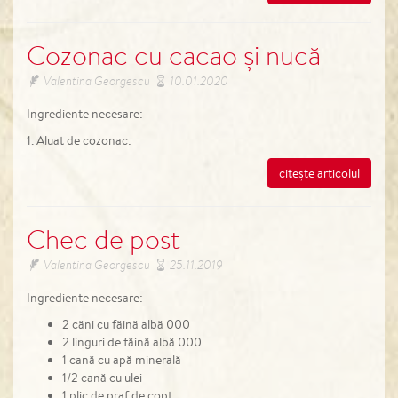
Cozonac cu cacao și nucă
Valentina Georgescu
10.01.2020
Ingrediente necesare:
1. Aluat de cozonac:
citește articolul
Chec de post
Valentina Georgescu
25.11.2019
Ingrediente necesare:
2 căni cu făină albă 000
2 linguri de făină albă 000
1 cană cu apă minerală
1/2 cană cu ulei
1 plic de praf de copt