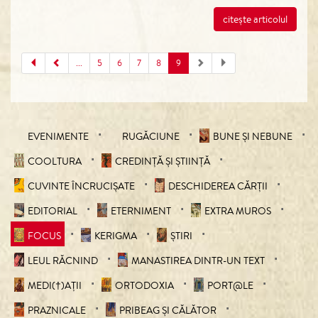
citește articolul
...
5
6
7
8
9
EVENIMENTE
RUGĂCIUNE
BUNE ȘI NEBUNE
COOLTURA
CREDINȚĂ ȘI ȘTIINȚĂ
CUVINTE ÎNCRUCIŞATE
DESCHIDEREA CĂRȚII
EDITORIAL
ETERNIMENT
EXTRA MUROS
FOCUS
KERIGMA
ȘTIRI
LEUL RĂCNIND
MANASTIREA DINTR-UN TEXT
MEDI(†)AȚII
ORTODOXIA
PORT@LE
PRAZNICALE
PRIBEAG ȘI CĂLĂTOR