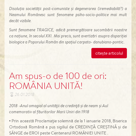
Disoluția societății post-comuniste și degene­rarea (iremediabilă?) a
Neamului Românesc sunt fenomene psiho-socio-politice mai mult
decât vizi­bile.
Sunt fenomene TRAGICE, adică premergătoa­re sucombării noastre
ca națiune, în secolul XXI. Mai precis, sunt avertizări asupra dispariției
biolo­gice a Poporului Român din spațiul carpato- danu­biano-pontic.
citește articolul
Am spus-o de 100 de ori:
ROMÂNIA UNITĂ!
26.01.2018
2018 -Anul omagial al unităţii de credinţă şi de neam şi Aul
comemorativ al făuritorilor Marii Uniri din 1918
• Prin această Proclamaţie solemnă de la 1 ianuarie 2018, Biserica
Ortodoxă Română a pus sigiliul de CREDINŢĂ CREŞTINĂ şi de
SÂNGE de EROI peste Centenarul ROMÂNIEI UNITE .