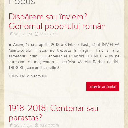
Focus
Dispărem sau înviem?
Genomul poporului român
Silviu Alupei
12.04.2018
■ Acum, în luna aprilie 2018 a Sfintelor Paști, când ÎNVIE­REA
Mântuitorului Hristos ne trezește la viață – fiind și anul
sărbătoririi primului Centenar al ROMÂNIEI UNITE – să ne
întrebăm, ca moștenitori ai jertfelor Marelui Război de ÎN­
TREGIRE , cum ar fi cu putință:
1. ÎNVIEREA Neamului;
citește articolul
1918-2018: Centenar sau
parastas?
Silviu Alupei
08.03.2018