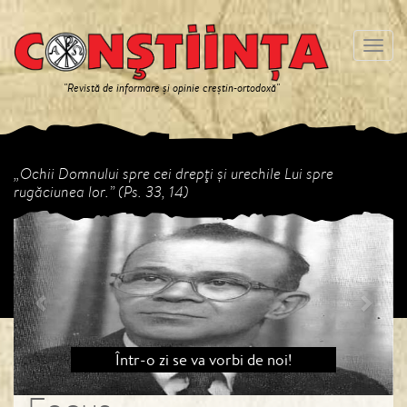
Meniu
"Revistă de informare și opinie creștin-ortodoxă"
„Ochii Domnului spre cei drepţi şi urechile Lui spre
rugăciunea lor.” (Ps. 33, 14)
Previous
Next
Într-o zi se va vorbi de noi!